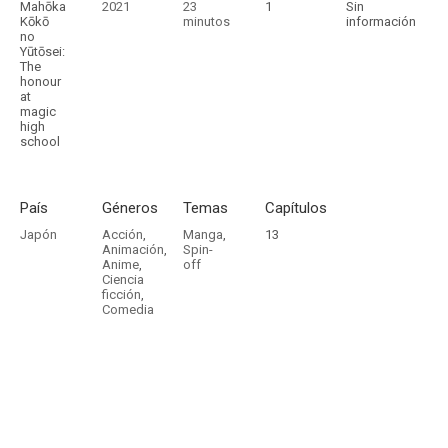
Mahōka
2021
23
1
Sin
Kōkō
minutos
información
no
Yūtōsei:
The
honour
at
magic
high
school
País
Géneros
Temas
Capítulos
Japón
Acción
,
Manga
,
13
Animación
,
Spin-
Anime
,
off
Ciencia
ficción
,
Comedia