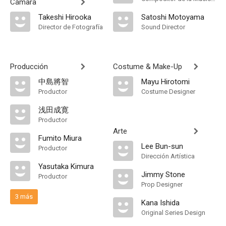
Cámara
Takeshi Hirooka
Satoshi Motoyama
Director de Fotografía
Sound Director
Producción
Costume & Make-Up
中島將智
Mayu Hirotomi
Productor
Costume Designer
浅田成寛
Productor
Arte
Fumito Miura
Lee Bun-sun
Productor
Dirección Artística
Yasutaka Kimura
Jimmy Stone
Productor
Prop Designer
3 más
Kana Ishida
Original Series Design