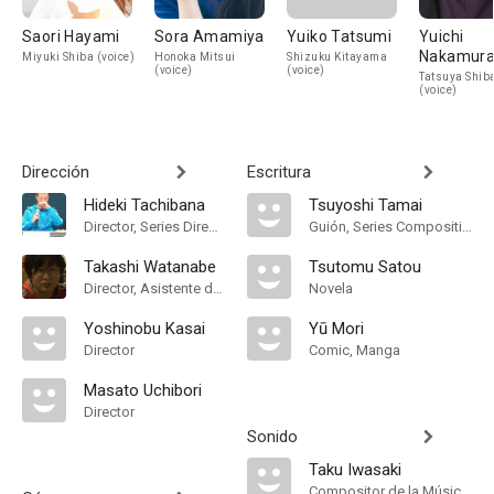
Saori Hayami
Sora Amamiya
Yuiko Tatsumi
Yuichi
Nakamur
Miyuki Shiba (voice)
Honoka Mitsui
Shizuku Kitayama
(voice)
(voice)
Tatsuya Shib
(voice)
Dirección
Escritura
Hideki Tachibana
Tsuyoshi Tamai
Director, Series Director
Guión, Series Composition
Takashi Watanabe
Tsutomu Satou
Director, Asistente de Dirección
Novela
Yoshinobu Kasai
Yū Mori
Director
Comic, Manga
Masato Uchibori
Director
Sonido
Taku Iwasaki
Compositor de la Música Original