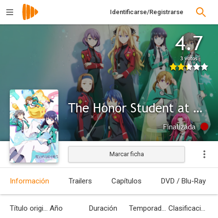
Identificarse/Registrarse
4.7
3 votos
The Honor Student at Magic High School
Finalizada
Marcar ficha
Información
Trailers
Capítulos
DVD / Blu-Ray
Título original
Año
Duración
Temporadas
Clasificación por edades