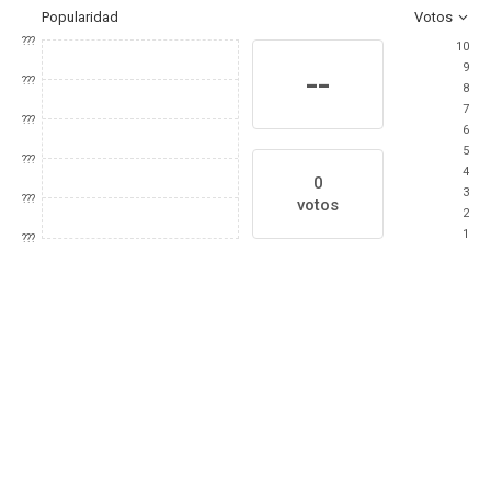
Popularidad
Votos
???
10
9
--
???
8
7
???
6
5
???
4
0
3
???
votos
2
1
???