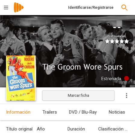
Identificarse/Registrarse
--
Sin valorar
The Groom Wore Spurs
Estrenada
Marcar ficha
Información
Trailers
DVD / Blu-Ray
Noticias
Título original
Año
Duración
Clasificación por edades