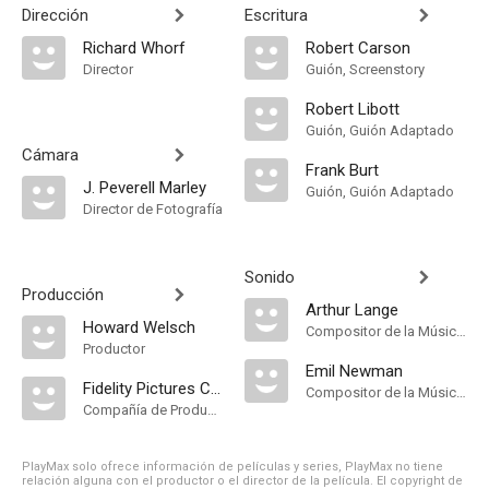
Dirección
Escritura
Richard Whorf
Robert Carson
Director
Guión, Screenstory
Robert Libott
Guión, Guión Adaptado
Cámara
Frank Burt
J. Peverell Marley
Guión, Guión Adaptado
Director de Fotografía
Sonido
Producción
Arthur Lange
Howard Welsch
Compositor de la Música Original
Productor
Emil Newman
Fidelity Pictures Corporation
Compositor de la Música Original
Compañía de Produccion
PlayMax solo ofrece información de películas y series, PlayMax no tiene
relación alguna con el productor o el director de la película. El copyright de