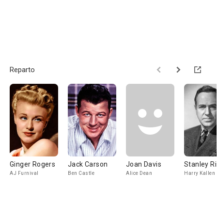
Reparto
Ginger Rogers
Jack Carson
Joan Davis
Stanley R
AJ Furnival
Ben Castle
Alice Dean
Harry Kallen