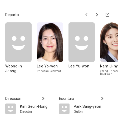
Reparto
Woong-in
Lee Yo-won
Lee Yu-won
Nam Ji-h
Jeong
Princess Deokman
young Prince
Deokman
Dirección
Escritura
Kim Geun-Hong
Park Sang-yeon
Director
Guión