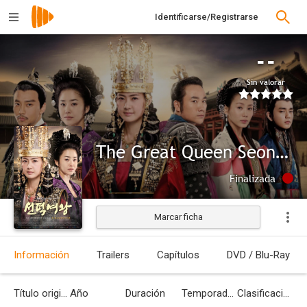
Identificarse/Registrarse
--
Sin valorar
The Great Queen Seondeok
Finalizada
Marcar ficha
Información
Trailers
Capítulos
DVD / Blu-Ray
Título original
Año
Duración
Temporadas
Clasificación por edades