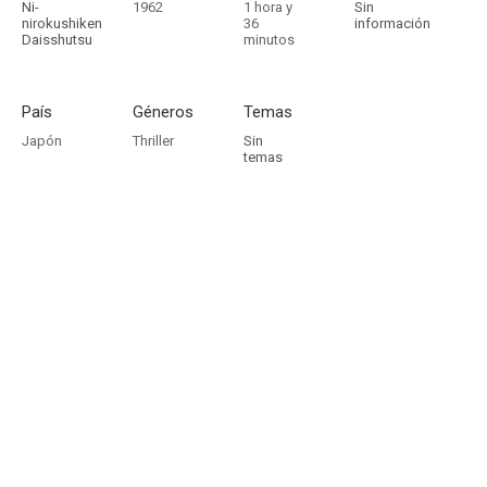
Ni-
1962
1 hora y
Sin
nirokushiken
36
información
Daisshutsu
minutos
País
Géneros
Temas
Japón
Thriller
Sin
temas