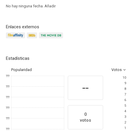
No hay ninguna fecha.
Añadir
Enlaces externos
Estadísticas
Popularidad
Votos
???
10
9
--
???
8
7
???
6
5
???
4
0
3
???
votos
2
1
???