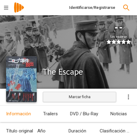
Identificarse/Registrarse
--
Sin valorar
The Escape
Marcar ficha
Estrenada
Información
Trailers
DVD / Blu-Ray
Noticias
Título original
Año
Duración
Clasificación por edades