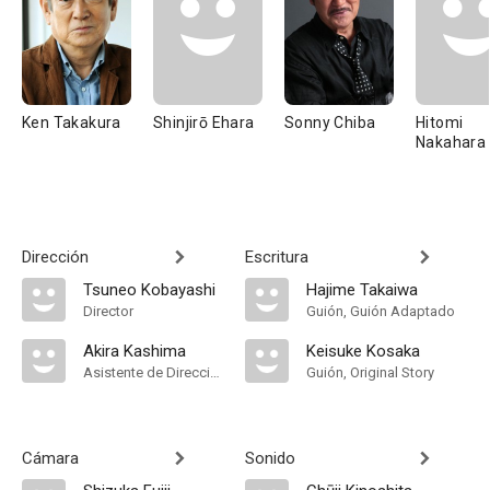
Ken Takakura
Shinjirō Ehara
Sonny Chiba
Hitomi
Nakahara
Dirección
Escritura
Tsuneo Kobayashi
Hajime Takaiwa
Director
Guión, Guión Adaptado
Akira Kashima
Keisuke Kosaka
Asistente de Dirección
Guión, Original Story
Cámara
Sonido