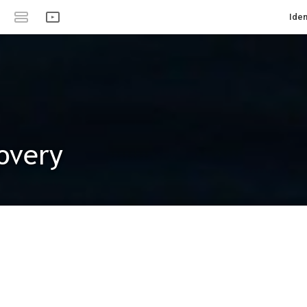
Iden
overy