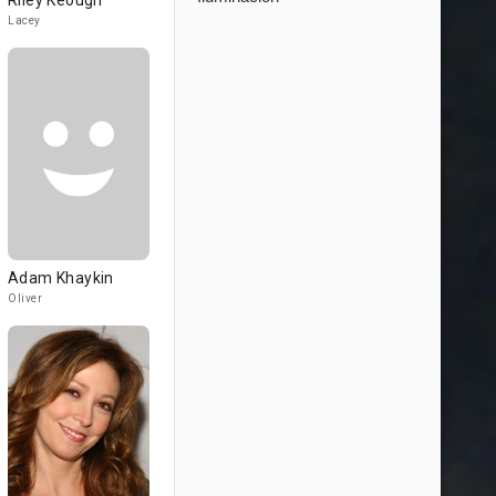
Riley Keough
Lacey
Adam Khaykin
Oliver