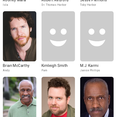
Rooney Mara
Robert Redford
Jesse Plemons
Isla
Dr. Thomas Harbor
Toby Harbor
Brian McCarthy
Kimleigh Smith
M.J. Karmi
Andy
Pam
Janice Phillips