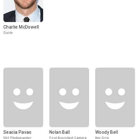
Charlie McDowell
Guión
Seacia Pavao
Nolan Ball
Woody Bell
Still Photographer
First Assistant Camera
Key Grip