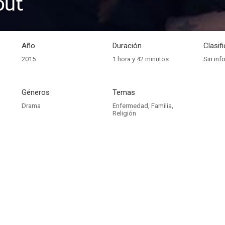
out
Año
Duración
Clasif
2015
1 hora y 42 minutos
Sin inf
Géneros
Temas
Drama
Enfermedad
,
Familia
,
Religión