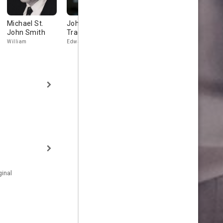
Michael St.
John Emmet
Paulette Hinz
Barbara
John Smith
Tracy
Wallace
Sandy
William
Edward R. Jones
inal