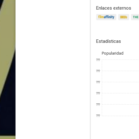
Enlaces externos
Estadísticas
Popularidad
???
???
???
???
???
???