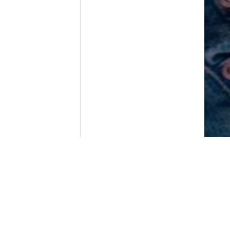
Contenido que expirara en VOD
Amazon Prime Video
Netflix
Filmin
Movistar+