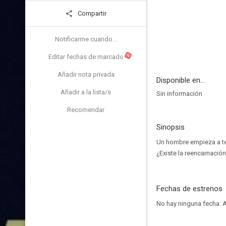
Compartir
Notificarme cuando...
N
Editar fechas de marcado
Añadir nota privada
Disponible en...
Añadir a la lista/s
Sin información
Recomendar
Sinopsis
Un hombre empieza a ten
¿Existe la reencarnació
Fechas de estrenos
No hay ninguna fecha.
A