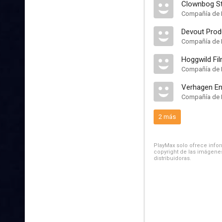
Clownbog S
Compañía de 
Devout Prod
Compañía de 
Hoggwild Fi
Compañía de 
Verhagen En
Compañía de 
2 más
PlayMax solo ofrece inform
copyright de las imágenes
distribuidoras.