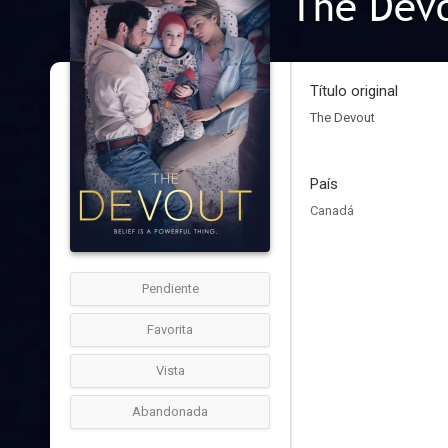
The Dev
Título original
The Devout
País
Canadá
Pendiente
Favorita
Vista
Abandonada