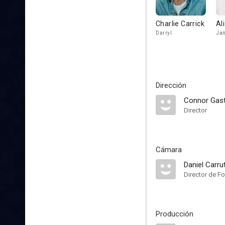
Charlie Carrick
Al
Darryl
Ja
Dirección
Connor Gas
Director
Cámara
Daniel Carru
Director de Fo
Producción