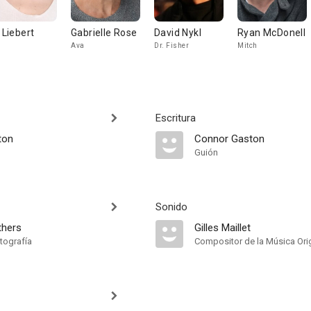
i Liebert
Gabrielle Rose
David Nykl
Ryan McDonell
n
Ava
Dr. Fisher
Mitch
Escritura
ton
Connor Gaston
Guión
Sonido
thers
Gilles Maillet
tografía
Compositor de la Música Orig