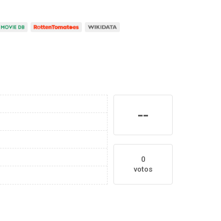
--
0
votos