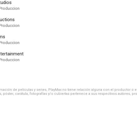
tudios
Produccion
uctions
Produccion
lms
Produccion
tertainment
Produccion
ación de películas y series, PlayMax no tiene relación alguna con el productor o el d
, póster, carátula, fotografías y/o cubiertas pertenece a sus respectivos autores, pr