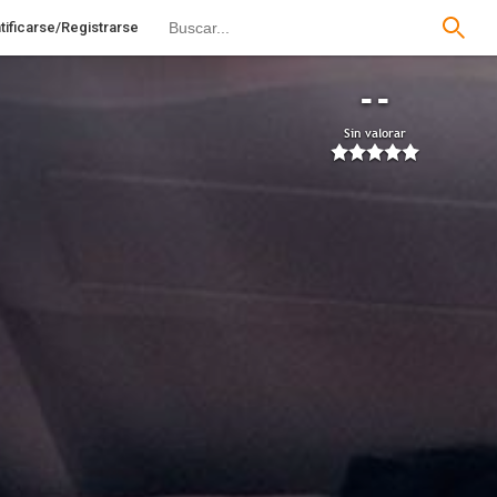
tificarse/Registrarse
--
Sin valorar