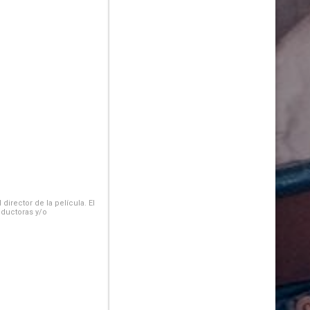
irector de la película. El
oductoras y/o