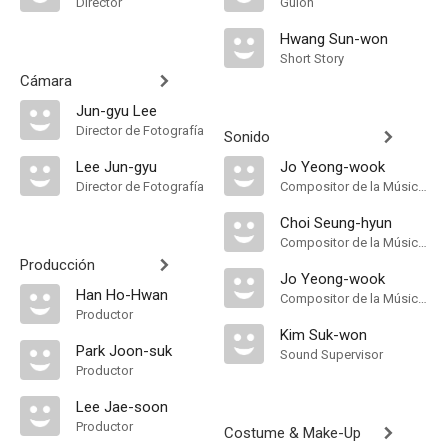
Director
Guión
Hwang Sun-won
Short Story
Cámara
Jun-gyu Lee
Director de Fotografía
Sonido
Lee Jun-gyu
Jo Yeong-wook
Director de Fotografía
Compositor de la Música Original
Choi Seung-hyun
Compositor de la Música Original
Producción
Jo Yeong-wook
Han Ho-Hwan
Compositor de la Música Original
Productor
Kim Suk-won
Park Joon-suk
Sound Supervisor
Productor
Lee Jae-soon
Productor
Costume & Make-Up