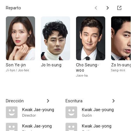
Reparto
Son Ye-jin
Jo In-sung
Cho Seung-
Zo In-sun
woo
Ji-hye / Joo-hee
Sang-min
Joon-ha
Dirección
Escritura
Kwak Jae-young
Kwak Jae-young
Director
Guión
Kwak Jae-yong
Kwak Jae-yong