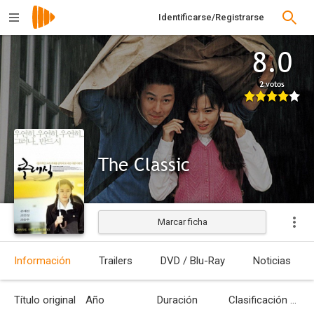
Identificarse/Registrarse
8.0
2 votos
The Classic
Marcar ficha
Estrenada
Información
Trailers
DVD / Blu-Ray
Noticias
Título original
Año
Duración
Clasificación por edades