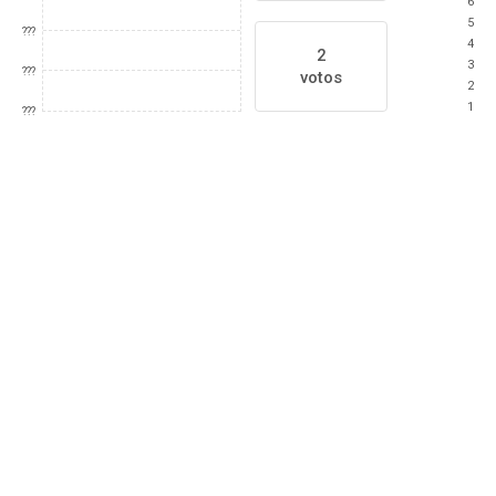
6
5
???
4
2
3
???
votos
2
1
???