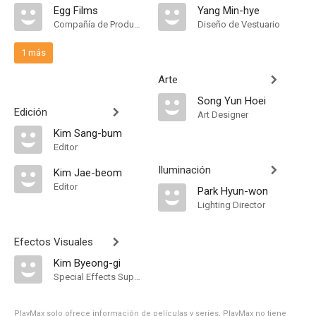
Egg Films
Yang Min-hye
Compañía de Produccion
Diseño de Vestuario
1 más
Arte
Song Yun Hoei
Edición
Art Designer
Kim Sang-bum
Editor
Iluminación
Kim Jae-beom
Editor
Park Hyun-won
Lighting Director
Efectos Visuales
Kim Byeong-gi
Special Effects Supervisor
PlayMax solo ofrece información de películas y series, PlayMax no tiene