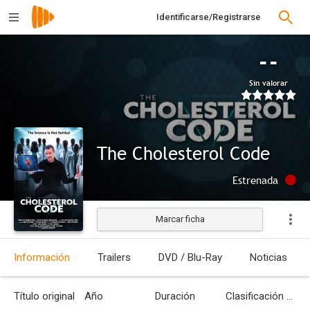
Identificarse/Registrarse
--
Sin valorar
The Cholesterol Code
Estrenada
Marcar ficha
Información
Trailers
DVD / Blu-Ray
Noticias
Título original
Año
Duración
Clasificación por edades