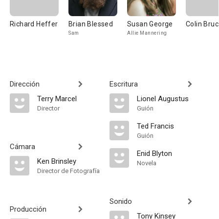
Richard Heffer
Brian Blessed
Susan George
Colin Bru
Sam
Allie Mannering
Dirección
Escritura
Terry Marcel
Lionel Augustus
Director
Guión
Ted Francis
Guión
Cámara
Enid Blyton
Ken Brinsley
Novela
Director de Fotografía
Sonido
Producción
Tony Kinsey