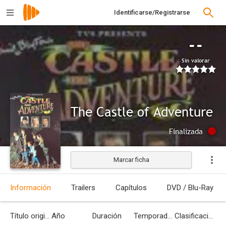
Identificarse/Registrarse
--
Sin valorar
The Castle of Adventure
Finalizada
Marcar ficha
Información
Trailers
Capítulos
DVD / Blu-Ray
Título original
Año
Duración
Temporadas
Clasificación por edades