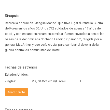
Sinopsis
Recrea la operación "Jangsa Marine" que tuvo lugar durante la Guerra
de Korea en los años 50. Unos 772 soldados de apenas 17 años de
edad, y con escaso entrenamiento militar, fueron enviados a sentar las
bases de la denominada "Incheon Landing Operation", dirigida por el
general MacArthur, y que sería crucial para cambiar el devenir de la
guerra contra los comunistas del norte.
Fechas de estrenos
Estados Unidos:
- Inglés:
Vie, 04 Oct 2019 (Hace 6 años y 10 meses)
Estreno
Añadir fecha