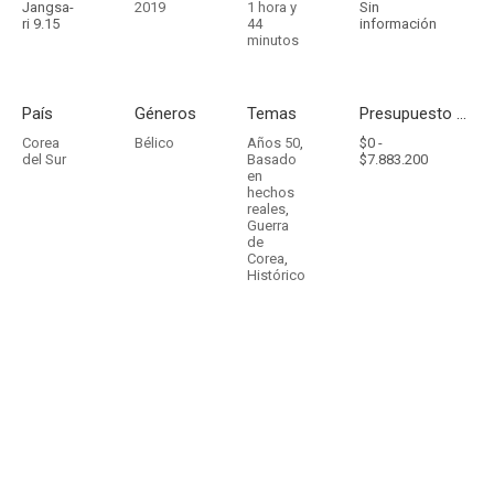
Jangsa-
2019
1 hora y
Sin
ri 9.15
44
información
minutos
País
Géneros
Temas
Presupuesto - Ingresos
Corea
Bélico
Años 50
,
$0 -
del Sur
Basado
$7.883.200
en
hechos
reales
,
Guerra
de
Corea
,
Histórico