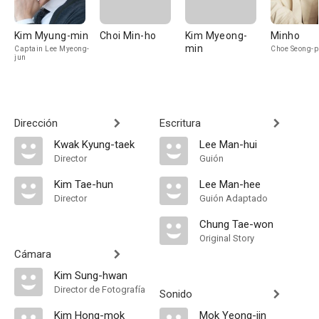
Kim Myung-min
Choi Min-ho
Kim Myeong-
Minho
min
Captain Lee Myeong-
Choe Seong-p
jun
Dirección
Escritura
Kwak Kyung-taek
Lee Man-hui
Director
Guión
Kim Tae-hun
Lee Man-hee
Director
Guión Adaptado
Chung Tae-won
Original Story
Cámara
Kim Sung-hwan
Director de Fotografía
Sonido
Kim Hong-mok
Mok Yeong-jin