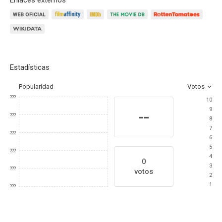
Enlaces externos
Estadísticas
Popularidad
Votos
???
10
9
--
???
8
7
???
6
5
???
4
0
3
???
votos
2
1
???