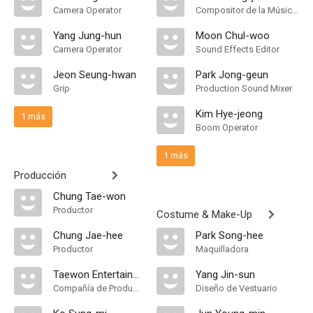
Camera Operator
Compositor de la Música Original
Yang Jung-hun
Moon Chul-woo
Camera Operator
Sound Effects Editor
Jeon Seung-hwan
Park Jong-geun
Grip
Production Sound Mixer
Kim Hye-jeong
1 más
Boom Operator
1 más
Producción
Chung Tae-won
Productor
Costume & Make-Up
Chung Jae-hee
Park Song-hee
Productor
Maquilladora
Taewon Entertainment
Yang Jin-sun
Compañía de Produccion
Diseño de Vestuario