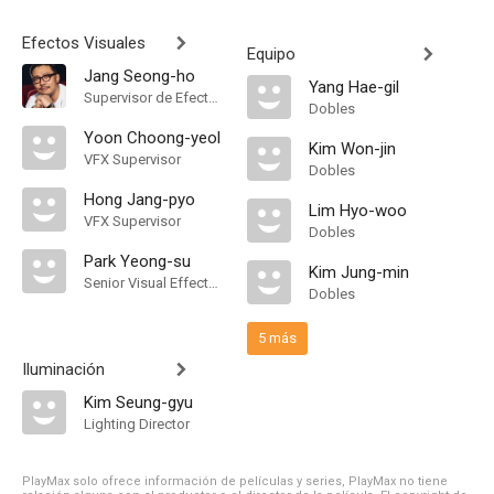
Efectos Visuales
Equipo
Jang Seong-ho
Yang Hae-gil
Supervisor de Efectos Visuales
Dobles
Yoon Choong-yeol
Kim Won-jin
VFX Supervisor
Dobles
Hong Jang-pyo
Lim Hyo-woo
VFX Supervisor
Dobles
Park Yeong-su
Kim Jung-min
Senior Visual Effects Supervisor
Dobles
5 más
Iluminación
Kim Seung-gyu
Lighting Director
PlayMax solo ofrece información de películas y series, PlayMax no tiene