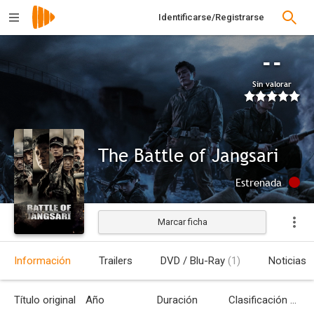
Identificarse/Registrarse
--
Sin valorar
The Battle of Jangsari
Estrenada
Marcar ficha
Información
Trailers
DVD / Blu-Ray
(1)
Noticias
Título original
Año
Duración
Clasificación por edades