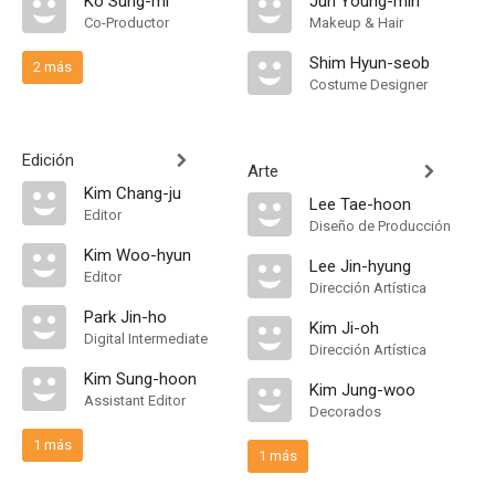
Ko Sung-mi
Jun Young-min
Co-Productor
Makeup & Hair
Shim Hyun-seob
2 más
Costume Designer
Edición
Arte
Kim Chang-ju
Lee Tae-hoon
Editor
Diseño de Producción
Kim Woo-hyun
Lee Jin-hyung
Editor
Dirección Artística
Park Jin-ho
Kim Ji-oh
Digital Intermediate
Dirección Artística
Kim Sung-hoon
Kim Jung-woo
Assistant Editor
Decorados
1 más
1 más