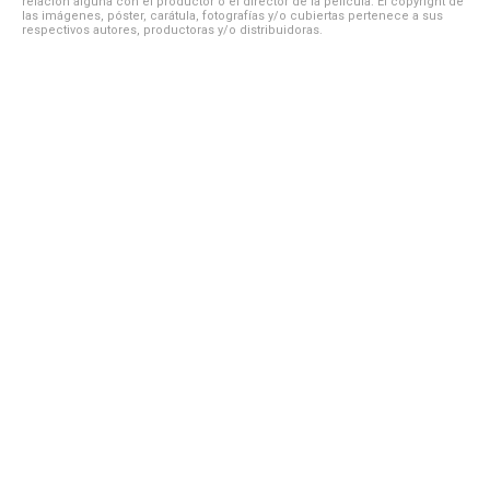
relación alguna con el productor o el director de la película. El copyright de
las imágenes, póster, carátula, fotografías y/o cubiertas pertenece a sus
respectivos autores, productoras y/o distribuidoras.