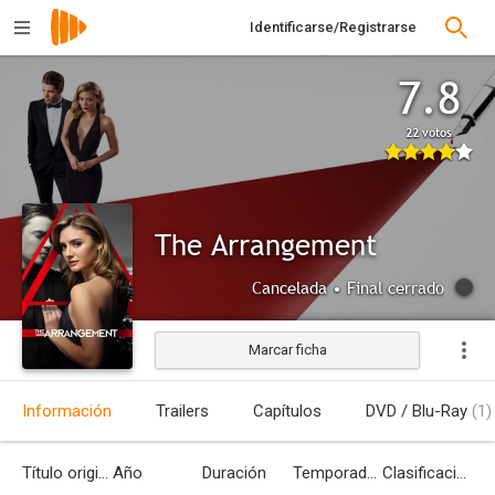
Identificarse/Registrarse
7.8
22 votos
The Arrangement
Cancelada • Final cerrado
Marcar ficha
Información
Trailers
Capítulos
DVD / Blu-Ray
(1)
Título original
Año
Duración
Temporadas
Clasificación por edades