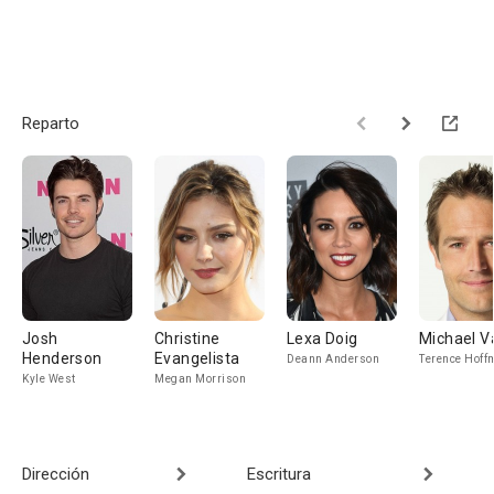
Reparto
Josh
Christine
Lexa Doig
Michael V
Henderson
Evangelista
Deann Anderson
Terence Hoff
Kyle West
Megan Morrison
Dirección
Escritura