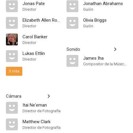
Jonas Pate
Jonathan Abrahams
Director
Guión
Elizabeth Allen Rosenbaum
Olivia Briggs
Director
Guión
Carol Banker
Director
Sonido
Lukas Ettlin
James Iha
Director
Compositor de la Música Original
3 más
Cámara
Itai Ne'eman
Director de Fotografía
Matthew Clark
Director de Fotografía