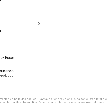
r
r
ck Esser
oductions
Produccion
ación de películas y series, PlayMax no tiene relación alguna con el productor o el d
, póster, carátula, fotografías y/o cubiertas pertenece a sus respectivos autores, pr