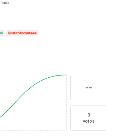
ñadir
--
0
votos