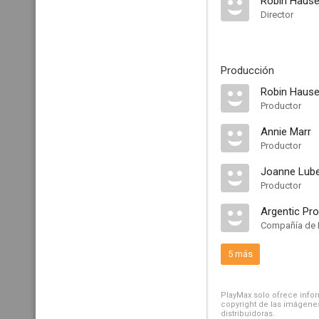
Robin Hause
Director
Producción
Robin Hause
Productor
Annie Marr
Productor
Joanne Lube
Productor
Argentic Pr
Compañía de 
5 más
PlayMax solo ofrece inform
copyright de las imágenes
distribuidoras.