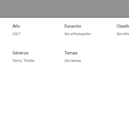
Año
Duración
Clasif
2027
Sin información
Sin inf
Géneros
Temas
Terror
,
Thriller
Sin temas