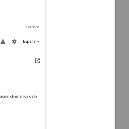
España
ciación chamánica de la
as.