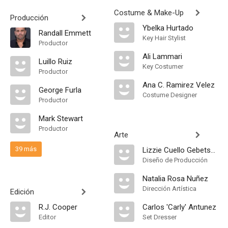
Costume & Make-Up
Producción
Ybelka Hurtado
Randall Emmett
Key Hair Stylist
Productor
Ali Lammari
Luillo Ruiz
Key Costumer
Productor
Ana C. Ramirez Velez
George Furla
Costume Designer
Productor
Mark Stewart
Productor
Arte
39 más
Lizzie Cuello Gebetsberger
Diseño de Producción
Natalia Rosa Nuñez
Dirección Artística
Edición
R.J. Cooper
Carlos 'Carly' Antunez
Editor
Set Dresser