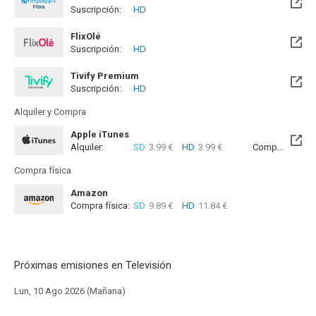
Suscripción:
HD
Disponible hasta el Mié, 31 Mar 2027 (Quedan 7 meses)
FlixOlé
Suscripción:
HD
Tivify Premium
Suscripción:
HD
Disponible hasta el Jue, 13 Ago 2026 (Quedan 5 días)
Alquiler y Compra
Apple iTunes
Alquiler:
SD
3.99 €
HD
3.99 €
Compra:
SD
8
Compra física
Amazon
Compra física:
SD
9.89 €
HD
11.84 €
Próximas emisiones en Televisión
Lun, 10 Ago 2026 (Mañana)