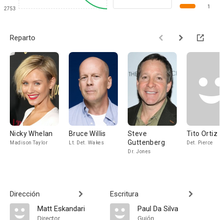
1
2753
Reparto
Nicky Whelan
Bruce Willis
Steve
Tito Ortiz
Guttenberg
Madison Taylor
Lt. Det. Wakes
Det. Pierce
Dr. Jones
Dirección
Escritura
Matt Eskandari
Paul Da Silva
Director
Guión