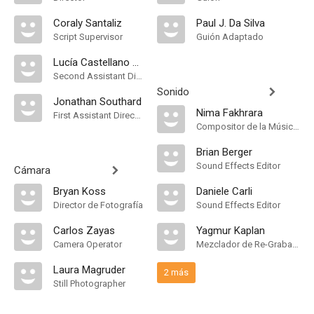
Coraly Santaliz
Paul J. Da Silva
Script Supervisor
Guión Adaptado
Lucía Castellano Vega
Second Assistant Director
Sonido
Jonathan Southard
Nima Fakhrara
First Assistant Director
Compositor de la Música Original
Brian Berger
Sound Effects Editor
Cámara
Bryan Koss
Daniele Carli
Director de Fotografía
Sound Effects Editor
Carlos Zayas
Yagmur Kaplan
Camera Operator
Mezclador de Re-Grabación de Sonido
Laura Magruder
2 más
Still Photographer