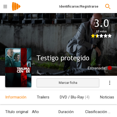
Identificarse/Registrarse
3.0
17 votos
Testigo protegido
Estrenada
Marcar ficha
Información
Trailers
DVD / Blu-Ray
(4)
Noticias
Título original
Año
Duración
Clasificación por edades