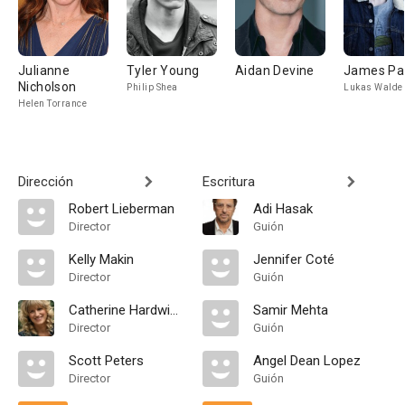
Julianne
Tyler Young
Aidan Devine
James Pa
Nicholson
Philip Shea
Lukas Walde
Helen Torrance
Dirección
Escritura
Robert Lieberman
Adi Hasak
Director
Guión
Kelly Makin
Jennifer Coté
Director
Guión
Catherine Hardwicke
Samir Mehta
Director
Guión
Scott Peters
Angel Dean Lopez
Director
Guión