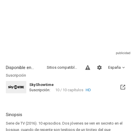
Disponible en...
Sitios compatibles
España
Suscripción
SkyShowtime
Suscripción:
10 / 10 capítulos
HD
Disponible hasta el Jue, 05 Ago 2027 (Quedan 11 meses)
Sinopsis
Serie de TV (2016). 10 episodios. Dos jóvenes se ven en secreto en el
bosque, cuando de repente son testigos de un tiroteo del que