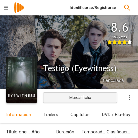
Identificarse/Registrarse
8.6
153 votos
Testigo (Eyewitness)
Cancelada
Marcar ficha
Información
Trailers
Capítulos
DVD / Blu-Ray
Título original
Año
Duración
Temporadas
Clasificación por edades