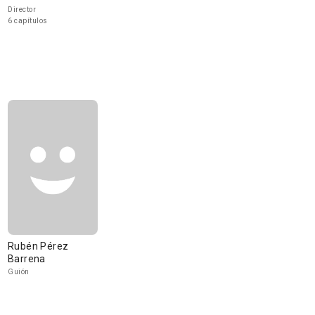
Director
6 capítulos
Rubén Pérez
Barrena
Guión