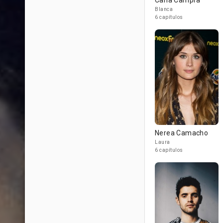
Carla Campra
Blanca
6 capítulos
Nerea Camacho
Laura
6 capítulos