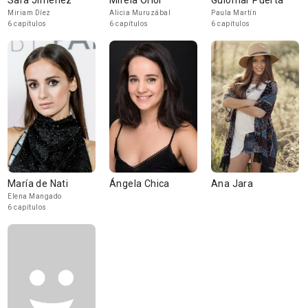
Sara Jiménez
Mireia Oriol
Guiomar Puerta
Miriam Díez
Alicia Muruzábal
Paula Martín
6 capítulos
6 capítulos
6 capítulos
María de Nati
Ángela Chica
Ana Jara
Elena Mangado
6 capítulos