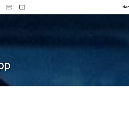
Iden
pp