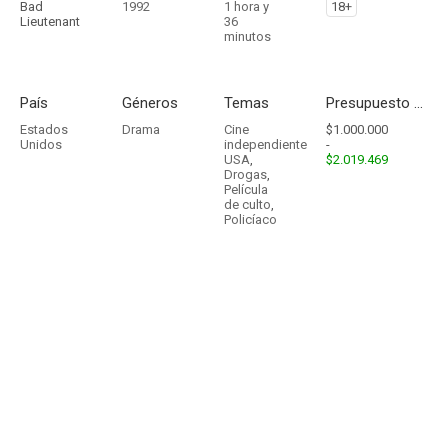
Bad
1992
1 hora y
18+
Lieutenant
36
minutos
País
Géneros
Temas
Presupuesto - Ingresos
Estados
Drama
Cine
$1.000.000
Unidos
independiente
-
USA
,
$2.019.469
Drogas
,
Película
de culto
,
Policíaco