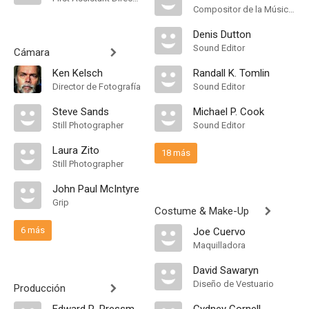
Compositor de la Música Original
Denis Dutton
Sound Editor
Cámara
Ken Kelsch
Randall K. Tomlin
Director de Fotografía
Sound Editor
Steve Sands
Michael P. Cook
Still Photographer
Sound Editor
Laura Zito
18 más
Still Photographer
John Paul McIntyre
Grip
Costume & Make-Up
6 más
Joe Cuervo
Maquilladora
David Sawaryn
Diseño de Vestuario
Producción