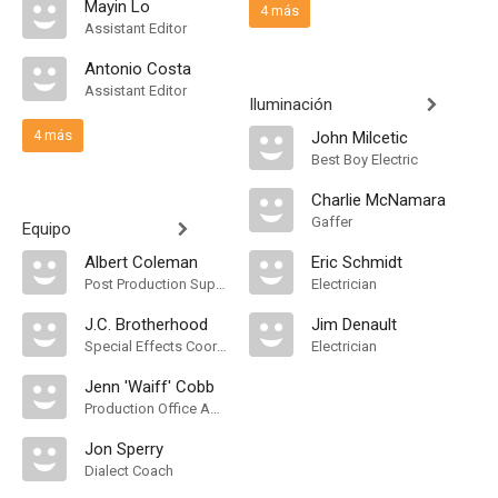
Mayin Lo
4 más
Assistant Editor
Antonio Costa
Assistant Editor
Iluminación
4 más
John Milcetic
Best Boy Electric
Charlie McNamara
Gaffer
Equipo
Albert Coleman
Eric Schmidt
Post Production Supervisor
Electrician
J.C. Brotherhood
Jim Denault
Special Effects Coordinator
Electrician
Jenn 'Waiff' Cobb
Production Office Assistant
Jon Sperry
Dialect Coach