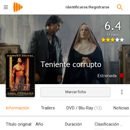
Identificarse/Registrarse
6.4
17 votos
Teniente corrupto
Estrenada
Marcar ficha
Información
Trailers
DVD / Blu-Ray
(12)
Noticias
Título original
Año
Duración
Clasificación por edades