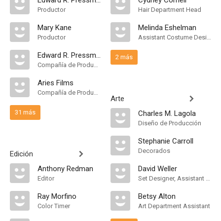
Edward R. Pressman
Cydney Cornell
Productor
Hair Department Head
Mary Kane
Melinda Eshelman
Productor
Assistant Costume Designer
Edward R. Pressman Film
2 más
Compañía de Produccion
Aries Films
Compañía de Produccion
Arte
31 más
Charles M. Lagola
Diseño de Producción
Stephanie Carroll
Decorados
Edición
Anthony Redman
David Weller
Editor
Set Designer, Assistant Art Director
Ray Morfino
Betsy Alton
Color Timer
Art Department Assistant