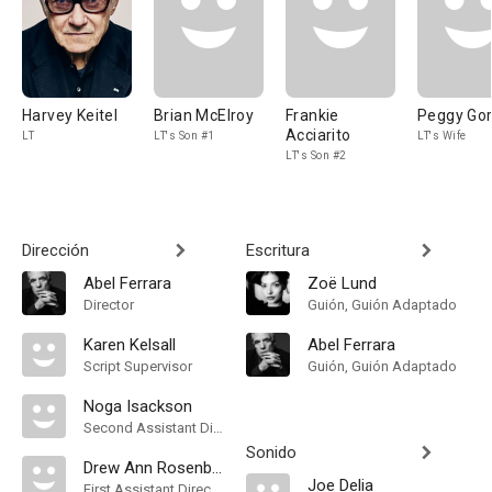
Harvey Keitel
Brian McElroy
Frankie
Peggy Go
Acciarito
LT
LT's Son #1
LT's Wife
LT's Son #2
Dirección
Escritura
Abel Ferrara
Zoë Lund
Director
Guión, Guión Adaptado
Karen Kelsall
Abel Ferrara
Script Supervisor
Guión, Guión Adaptado
Noga Isackson
Second Assistant Director
Sonido
Drew Ann Rosenberg
Joe Delia
First Assistant Director