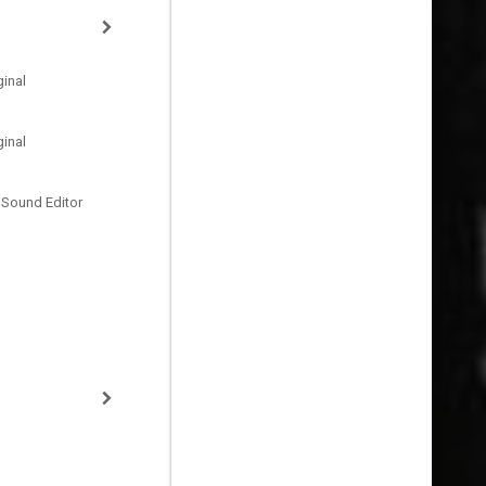
inal
inal
 Sound Editor