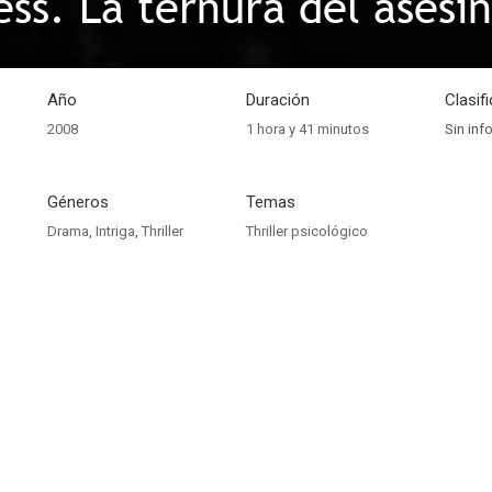
ss. La ternura del asesi
Año
Duración
Clasif
2008
1 hora y 41 minutos
Sin inf
Géneros
Temas
Drama
,
Intriga
,
Thriller
Thriller psicológico