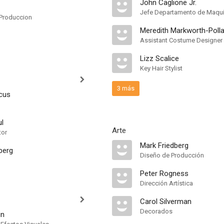
John Caglione Jr.
Jefe Departamento de Maquil
Produccion
Meredith Markworth-Poll
Assistant Costume Designer
Lizz Scalice
Key Hair Stylist
3 más
cus
ul
Arte
tor
Mark Friedberg
berg
Diseño de Producción
Peter Rogness
Dirección Artística
Carol Silverman
Decorados
in