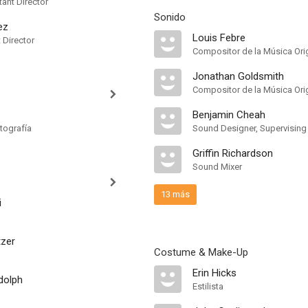
ant Director
Sonido
ez
Louis Febre
t Director
Compositor de la Música Orig
Jonathan Goldsmith
Compositor de la Música Orig
Benjamin Cheah
tografía
Sound Designer, Supervising
Griffin Richardson
Sound Mixer
13 más
i
zer
Costume & Make-Up
Erin Hicks
dolph
Estilista