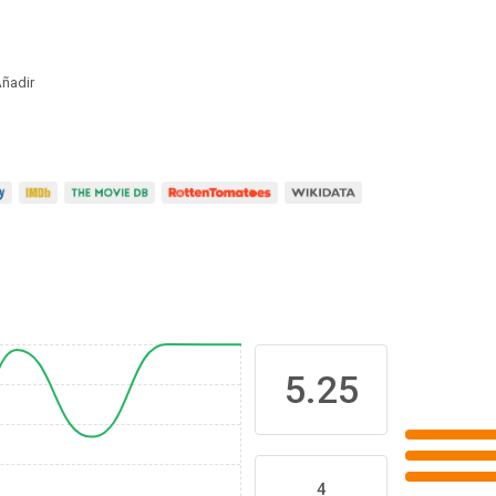
ñadir
5.25
4