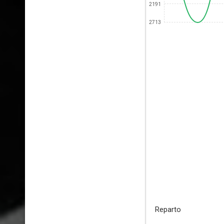
2191
2713
Reparto