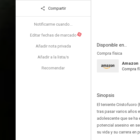
Compartir
Notificarme cuando...
N
Editar fechas de marcado
Disponible en...
Añadir nota privada
Compra física
Añadir a la lista/s
Amazon
Recomendar
Compra fí
Sinopsis
El teniente Cristofuoro 
tras pasar varios años 
adolescente que se ha e
potencial asesino en ser
su vida y su carrera en p