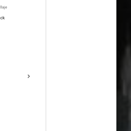
laje
ack