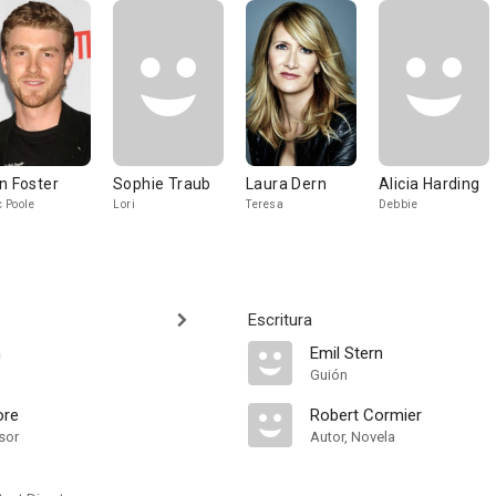
n Foster
Sophie Traub
Laura Dern
Alicia Harding
c Poole
Lori
Teresa
Debbie
Escritura
n
Emil Stern
Guión
ore
Robert Cormier
sor
Autor, Novela