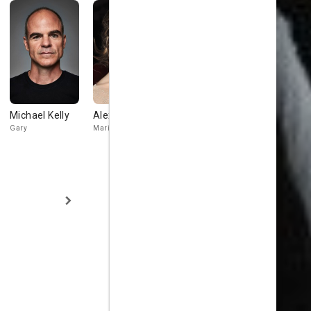
Michael Kelly
Alexis Dziena
Arija Bareikis
Tim Hoppe
Gary
Maria
Marsha
Dan Komenko