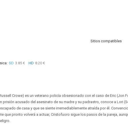
Sitios compatibles
sica:
SD
3.85 €
HD
8.20 €
(Russell Crowe) es un veterano policía obsesionado con el caso de Eric (Jon Fo
en prisión acusado del asesinato de su madre y su padrastro, conoce a Lori (S
scapado de casa y que se siente irremediablemente atraída por él. Convencid
ie que pronto volverá a actuar, Cristofuoro sigue los pasos de la pareja, aunq
eligro.