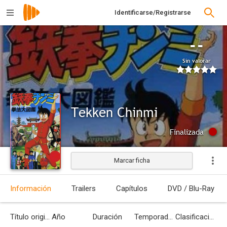
Identificarse/Registrarse
--
Sin valorar
Tekken Chinmi
Finalizada
Marcar ficha
Información
Trailers
Capítulos
DVD / Blu-Ray
Título original
Año
Duración
Temporadas
Clasificación por edades