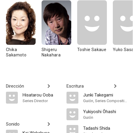
Chika
Shigeru
Toshie Sakaue
Yuko Sasa
Sakamoto
Nakahara
Dirección
Escritura
Hisatarou Ooba
Junki Takegami
Series Director
Guión, Series Composition
Yukiyoshi Ôhashi
Guión
Sonido
Tadashi Shida