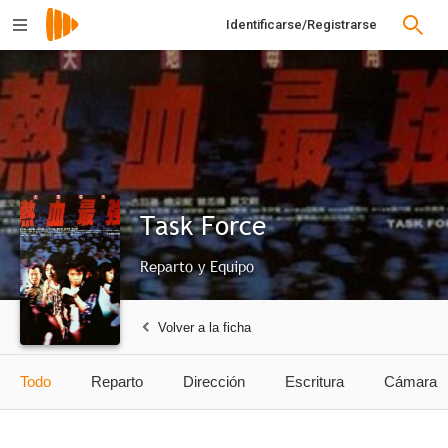
Identificarse/Registrarse
Task Force
Reparto y Equipo
Volver a la ficha
Todo
Reparto
Dirección
Escritura
Cámara