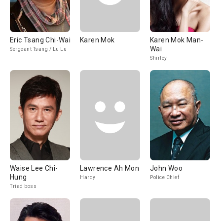
Eric Tsang Chi-Wai
Karen Mok
Karen Mok Man-
Wai
Sergeant Tsang / Lu Lu
Shirley
Waise Lee Chi-
Lawrence Ah Mon
John Woo
Hung
Hardy
Police Chief
Triad boss