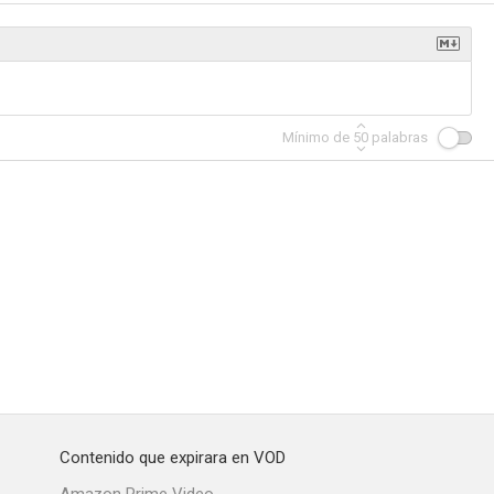
Mínimo de
50
palabras
Contenido que expirara en VOD