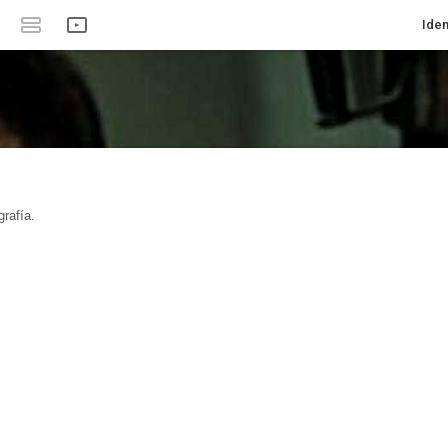
Iden
rafía.