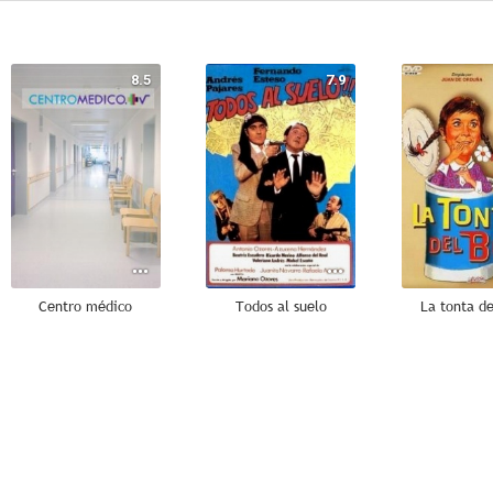
8.5
7.9
Centro médico
Todos al suelo
La tonta de
--
--