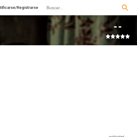
tificarse/Registrarse
--