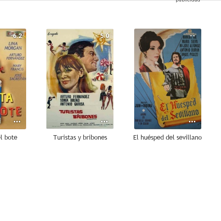
6.2
5.0
--
l bote
Turistas y bribones
El huésped del sevillano
--
--