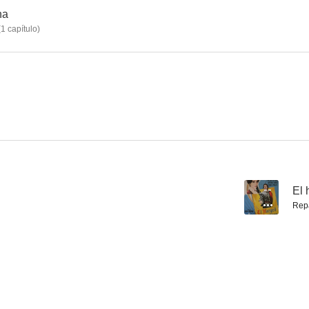
na
(
1
capítulo
)
--
El 
Rep