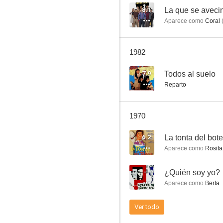
8.1
La que se aveci
Aparece como
Coral
1982
7.9
Todos al suelo
Reparto
1970
6.2
La tonta del bote
Aparece como
Rosita
--
¿Quién soy yo?
Aparece como
Berta
Ver todo