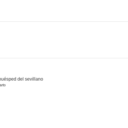
huésped del sevillano
arto