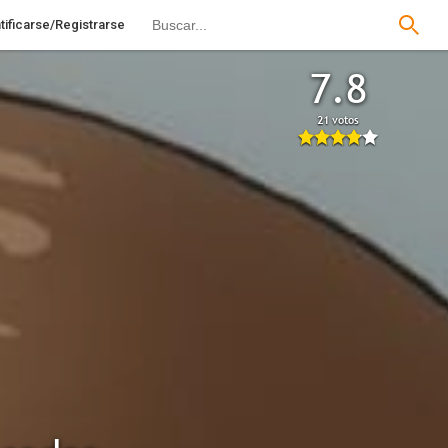
tificarse/Registrarse
7.8
21 votos