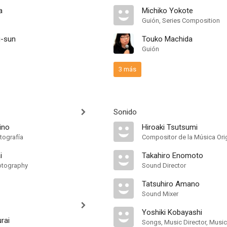
a
Michiko Yokote
Guión, Series Composition
g-sun
Touko Machida
Guión
3 más
Sonido
ino
Hiroaki Tsutsumi
tografía
Compositor de la Música Orig
i
Takahiro Enomoto
otography
Sound Director
Tatsuhiro Amano
Sound Mixer
Yoshiki Kobayashi
rai
Songs, Music Director, Musi