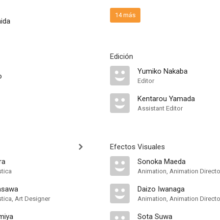
14 más
ida
Edición
Yumiko Nakaba
o
Editor
Kentarou Yamada
Assistant Editor
Efectos Visuales
ra
Sonoka Maeda
stica
Animation, Animation Directo
asawa
Daizo Iwanaga
stica, Art Designer
Animation, Animation Directo
miya
Sota Suwa