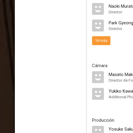
Naoki Murat
Director
Park Gyeon
Director
16 más
Cámara
Masato Mak
Director de Fo
Yukiko Kawa
Additional Ph
Producción
Yosuke Saku