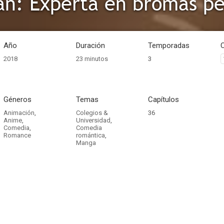
an: Experta en bromas p
Año
Duración
Temporadas
2018
23 minutos
3
Géneros
Temas
Capítulos
Animación
,
Colegios &
36
Anime
,
Universidad
,
Comedia
,
Comedia
Romance
romántica
,
Manga