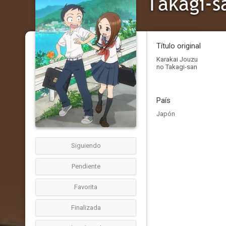
Takagi-s
Título original
Karakai Jouzu
no Takagi-san
País
Japón
Siguiendo
Pendiente
Favorita
Finalizada