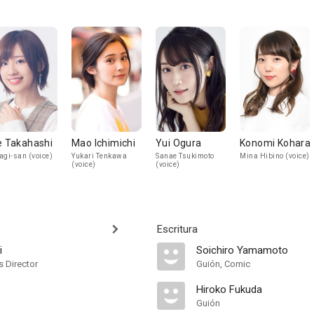
e Takahashi
Mao Ichimichi
Yui Ogura
Konomi Kohara
agi-san (voice)
Yukari Tenkawa
Sanae Tsukimoto
Mina Hibino (voice)
(voice)
(voice)
Escritura
i
Soichiro Yamamoto
s Director
Guión, Comic
Hiroko Fukuda
Guión