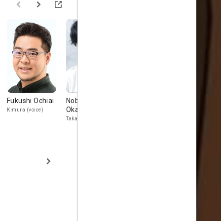
Fukushi Ochiai
Nobuhiko
Hinata
Yuma Uchi
Okamoto
Tadokoro
Kimura (voice)
Nakai (voice)
Takao (voice)
Tanabe-sensei
(voice)