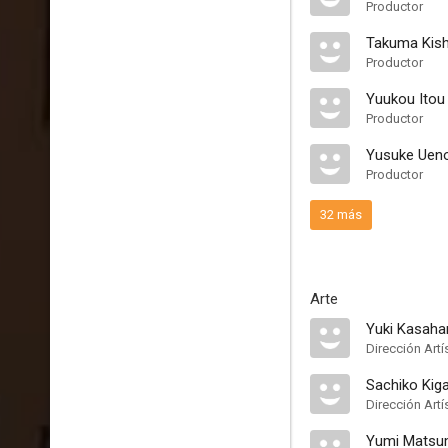
Productor
Takuma Kish
Productor
Yuukou Itou
Productor
Yusuke Uen
Productor
32 más
Arte
Yuki Kasaha
Dirección Artí
Sachiko Kig
Dirección Artí
Yumi Matsu