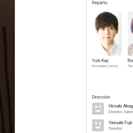
Reparto
Yuki Kaji
Ri
Nishikata (voice)
Tak
Dirección
Hiroaki Akag
Director, Serie
Yasuaki Fujii
Director