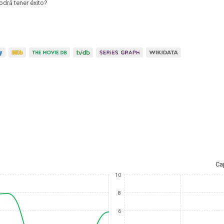
odrá tener éxito?
Ca
10
8
6