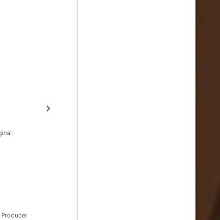
inal
c Producer