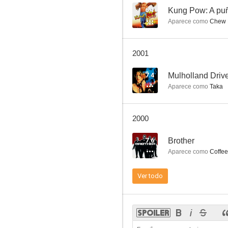
6.1
Kung Pow: A puñ
Aparece como
Chew F
Kung Fu
2001
7.5
7.4
Mulholland Driv
Aparece como
Taka
2000
7.6
Brother
Aparece como
Coffee
Más allá del valor
Ver todo
6.1