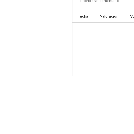
Fecha
Valoración
V
El guerrero rojo
5.9
El alucinante viaje de Bill y Ted
5.0