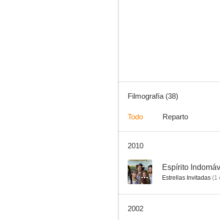
Camino al infierno
8.4
Filmografía (38)
Todo
Reparto
2010
M.A.S.H.
7.7
--
Espírito Indomáv
Estrellas Invitadas
(
1
2002