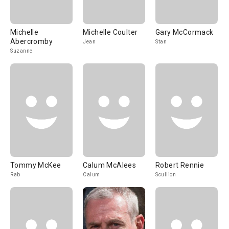
Michelle
Michelle Coulter
Gary McCormack
Abercromby
Jean
Stan
Suzanne
Tommy McKee
Calum McAlees
Robert Rennie
Rab
Calum
Scullion