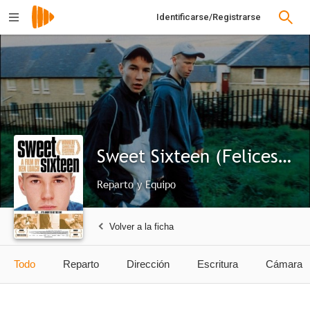
Identificarse/Registrarse
Sweet Sixteen (Felices dieciséis)
Reparto y Equipo
Volver a la ficha
Todo
Reparto
Dirección
Escritura
Cámara