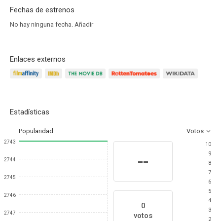
Fechas de estrenos
No hay ninguna fecha.
Añadir
Enlaces externos
Estadísticas
Popularidad
Votos
2743
10
9
--
2744
8
7
2745
6
5
2746
4
0
3
2747
votos
2