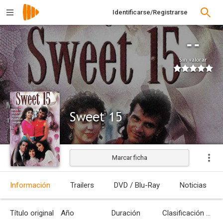
Identificarse/Registrarse
--
Sin valorar
Sweet 15
Marcar ficha
Estrenada
Información
Trailers
DVD / Blu-Ray
Noticias
Título original
Año
Duración
Clasificación por edades