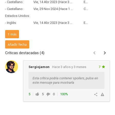
- Castellano:
Vie, 14 Abr 2023 (Hace 3 años y 3 meses)
Estreno
- Castellano:
Vie, 29 Nov 2024 (Hace 1 año y 8 meses)
Copia Física
Estados Unidos:
- Inglés:
Vie, 14 Abr 2023 (Hace 3 años y 3 meses)
Estreno
Francia:
1
más
- Frances:
Mié, 12 Abr 2023 (Hace 3 años y 3 meses)
Estreno
Añadir fecha
Críticas destacadas (4)
Sergiojamon
Hace 3 años y 3 meses
7
Esta crítica podría contener spoilers, pulse en
este mensaje para mostrarla
5
5
0
100%
Responder