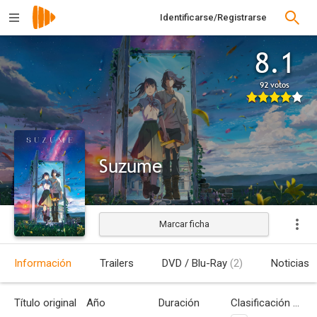
Identificarse/Registrarse
8.1
92 votos
Suzume
Marcar ficha
Estrenada
Información
Trailers
DVD / Blu-Ray
(2)
Noticias
Título original
Año
Duración
Clasificación por edades