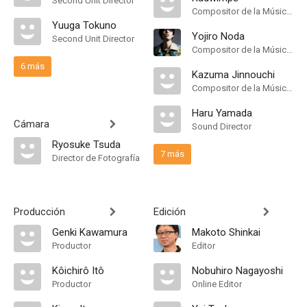
Second Unit Director
Compositor de la Música Original
Yuuga Tokuno
Yojiro Noda
Second Unit Director
Compositor de la Música Original, Songs
6 más
Kazuma Jinnouchi
Compositor de la Música Original
Haru Yamada
Cámara
Sound Director
Ryosuke Tsuda
7 más
Director de Fotografía
Producción
Edición
Genki Kawamura
Makoto Shinkai
Productor
Editor
Kôichirô Itô
Nobuhiro Nagayoshi
Productor
Online Editor