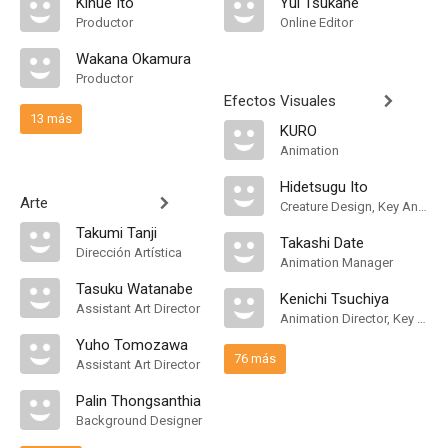
Kinue Ito
Yui Tsukane
Productor
Online Editor
Wakana Okamura
Productor
Efectos Visuales
13 más
KURO
Animation
Hidetsugu Ito
Arte
Creature Design, Key Animation
Takumi Tanji
Takashi Date
Dirección Artística
Animation Manager
Tasuku Watanabe
Kenichi Tsuchiya
Assistant Art Director
Animation Director, Key Animation
Yuho Tomozawa
76 más
Assistant Art Director
Palin Thongsanthia
Background Designer