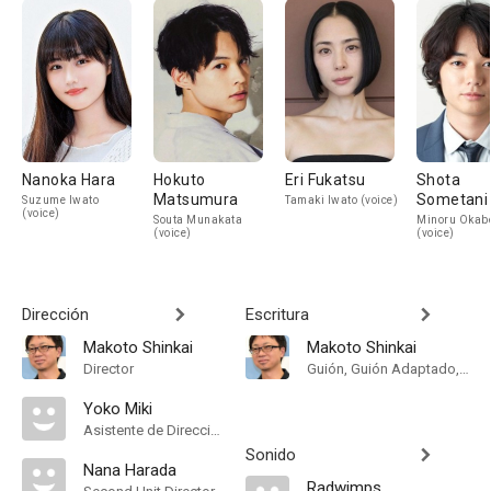
Nanoka Hara
Hokuto
Eri Fukatsu
Shota
Matsumura
Sometani
Suzume Iwato
Tamaki Iwato (voice)
(voice)
Souta Munakata
Minoru Okab
(voice)
(voice)
Dirección
Escritura
Makoto Shinkai
Makoto Shinkai
Director
Guión, Guión Adaptado, Original Story
Yoko Miki
Asistente de Dirección
Sonido
Nana Harada
Radwimps