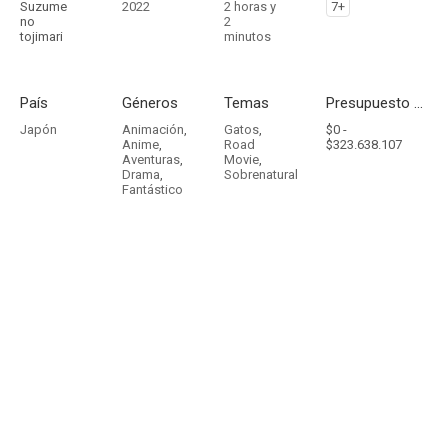
Suzume
2022
2 horas y
7+
no
2
tojimari
minutos
País
Géneros
Temas
Presupuesto - Ingresos
Japón
Animación
,
Gatos
,
$0 -
Anime
,
Road
$323.638.107
Aventuras
,
Movie
,
Drama
,
Sobrenatural
Fantástico