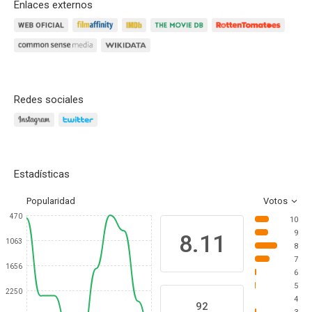
Enlaces externos
Redes sociales
Estadísticas
Popularidad
Votos
470
10
9
8.11
1063
8
7
1656
6
5
2250
4
92