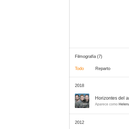
Los caballos salvajes de Hillesund
--
Filmografía (7)
Todo
Reparto
2018
Colonia Brigada Criminal (SOKO Köln)
--
Horizontes del 
Aparece como
Helena
2012