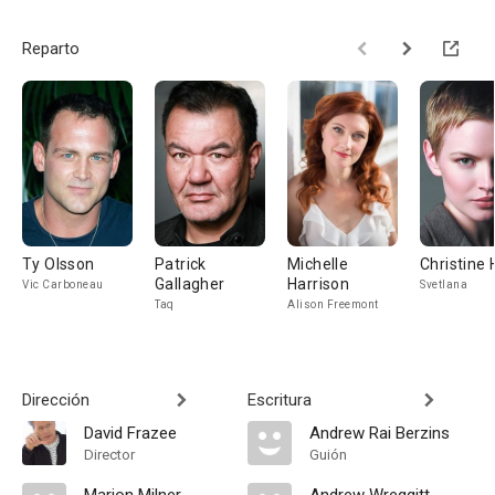
Reparto
Ty Olsson
Patrick
Michelle
Christine
Gallagher
Harrison
Vic Carboneau
Svetlana
Taq
Alison Freemont
Dirección
Escritura
David Frazee
Andrew Rai Berzins
Director
Guión