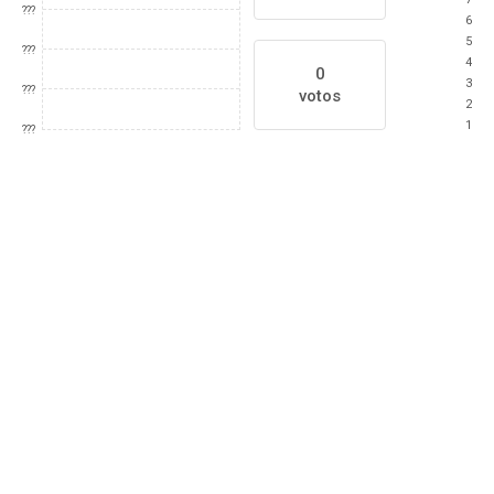
???
6
5
???
4
0
3
???
votos
2
1
???