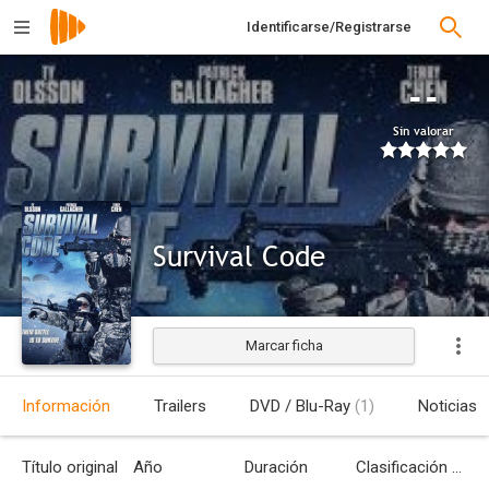
Identificarse/Registrarse
--
Sin valorar
Survival Code
Marcar ficha
Estrenada
Información
Trailers
DVD / Blu-Ray
(1)
Noticias
Título original
Año
Duración
Clasificación por edades