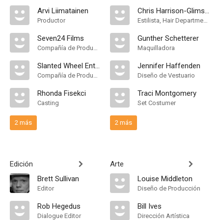
Arvi Liimatainen
Chris Harrison-Glimsdale
Productor
Estilista, Hair Department Head
Seven24 Films
Gunther Schetterer
Compañía de Produccion
Maquilladora
Slanted Wheel Entertainment
Jennifer Haffenden
Compañía de Produccion
Diseño de Vestuario
Rhonda Fisekci
Traci Montgomery
Casting
Set Costumer
2 más
2 más
Edición
Arte
Brett Sullivan
Louise Middleton
Editor
Diseño de Producción
Rob Hegedus
Bill Ives
Dialogue Editor
Dirección Artística