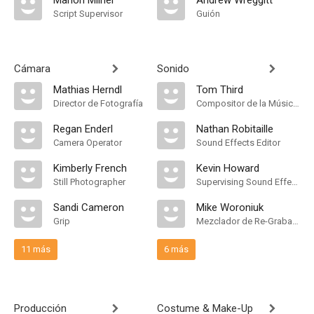
Marion Milner
Andrew Wreggitt
Script Supervisor
Guión
Cámara
Sonido
Mathias Herndl
Tom Third
Director de Fotografía
Compositor de la Música Original, Música
Regan Enderl
Nathan Robitaille
Camera Operator
Sound Effects Editor
Kimberly French
Kevin Howard
Still Photographer
Supervising Sound Effects Editor
Sandi Cameron
Mike Woroniuk
Grip
Mezclador de Re-Grabación de Sonido
11 más
6 más
Producción
Costume & Make-Up