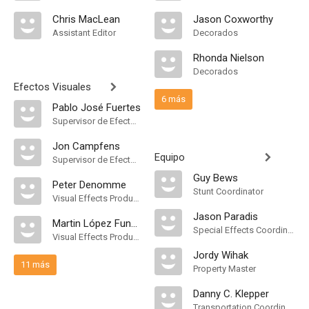
Chris MacLean
Jason Coxworthy
Assistant Editor
Decorados
Rhonda Nielson
Decorados
Efectos Visuales
6 más
Pablo José Fuertes
Supervisor de Efectos Visuales
Jon Campfens
Equipo
Supervisor de Efectos Visuales
Guy Bews
Peter Denomme
Stunt Coordinator
Visual Effects Producer
Jason Paradis
Martin López Funes
Special Effects Coordinator
Visual Effects Producer
Jordy Wihak
11 más
Property Master
Danny C. Klepper
Transportation Coordinator