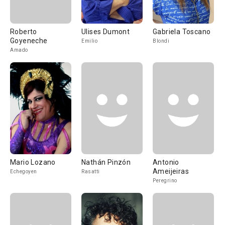
Roberto
Ulises Dumont
Gabriela Toscano
Goyeneche
Emilio
Blondi
Amado
Mario Lozano
Nathán Pinzón
Antonio
Ameijeiras
Echegoyen
Rasatti
Peregrino