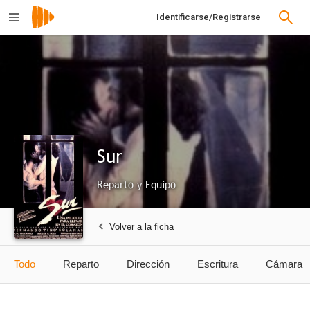
Identificarse/Registrarse
Sur
Reparto y Equipo
Volver a la ficha
Todo
Reparto
Dirección
Escritura
Cámara