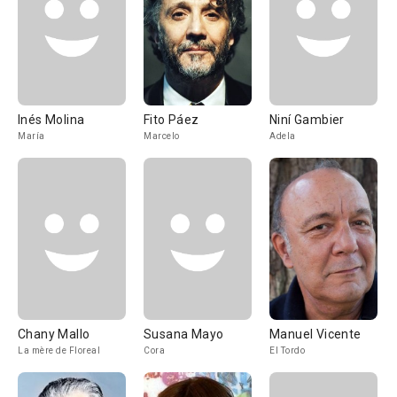
Inés Molina
Fito Páez
Niní Gambier
María
Marcelo
Adela
Chany Mallo
Susana Mayo
Manuel Vicente
La mère de Floreal
Cora
El Tordo