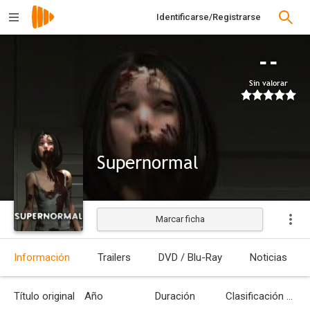
Identificarse/Registrarse
--
Sin valorar
Supernormal
Marcar ficha
Información
Trailers
DVD / Blu-Ray
Noticias
Título original
Año
Duración
Clasificación por edades