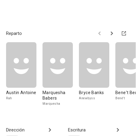
Reparto
Austin Antoine
Marquesha
Bryce Banks
Bene't Be
Babers
Rah
Anewbyss
Bene't
Marquesha
Dirección
Escritura