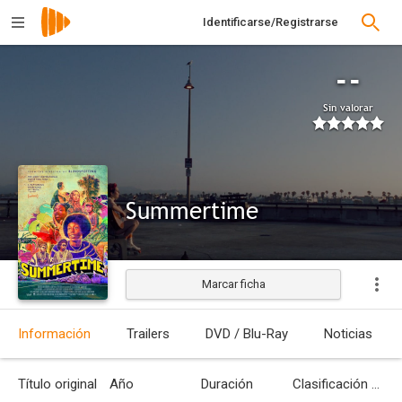
Identificarse/Registrarse
--
Sin valorar
Summertime
Marcar ficha
Estrenada
Información
Trailers
DVD / Blu-Ray
Noticias
Título original
Año
Duración
Clasificación por edades