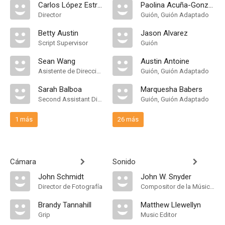
Carlos López Estrada
Paolina Acuña-González
Director
Guión, Guión Adaptado
Betty Austin
Jason Alvarez
Script Supervisor
Guión
Sean Wang
Austin Antoine
Asistente de Dirección
Guión, Guión Adaptado
Sarah Balboa
Marquesha Babers
Second Assistant Director
Guión, Guión Adaptado
1 más
26 más
Cámara
Sonido
John Schmidt
John W. Snyder
Director de Fotografía
Compositor de la Música Original, Música
Brandy Tannahill
Matthew Llewellyn
Grip
Music Editor