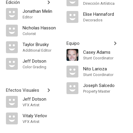
Edición
Dirección Artística
Jonathan Melin
Elise Hannaford
Editor
Decorados
Nicholas Hasson
Colorist
Equipo
Taylor Brusky
Additional Editor
Casey Adams
Stunt Coordinator
Jeff Dotson
Color Grading
Nito Larioza
Stunt Coordinator
Joseph Salcedo
Efectos Visuales
Property Master
Jeff Dotson
VFX Artist
Vitaly Verlov
VFX Artist