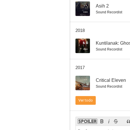
--
Asih 2
Sound Recordist
Kuntilanak 3 (The Chanting 3)
2018
--
6.0
Kuntilanak: Ghost
Sound Recordist
2017
--
Critical Eleven
Sound Recordist
Eliana, Eliana
Ver todo