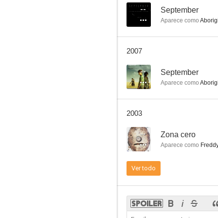
--
September
Aparece como
Aborigi
Kadaicha, la piedra de la muerte
2007
--
--
September
Aparece como
Aborigi
2003
--
Zona cero
Aparece como
Freddy 
The Coca-Cola Kid
Ver todo
--