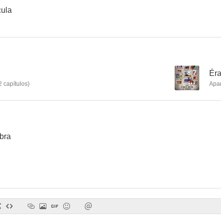
cula
Itsy Bitsy
8.7
Éra
2
capítulos
)
Apa
bra