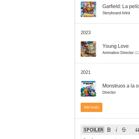
6.6
Garfield: La pelí
Storyboard Artist
Toto Lost in New York
2023
--
Young Love
Animation Director
(
1
2021
7.3
Monstruos a la o
Director
Ver todo