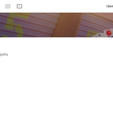
Iden
rafía.