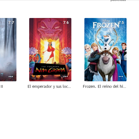
7.7
7.6
7.5
II
El emperador y sus locuras
Frozen. El reino del hielo
6.7
6.6
6.9