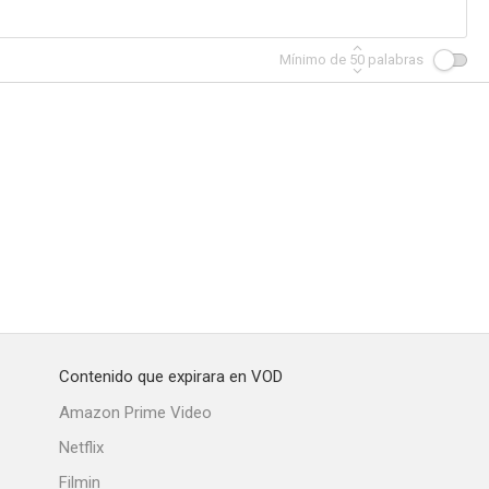
Mínimo de
50
palabras
Contenido que expirara en VOD
Amazon Prime Video
Netflix
Filmin