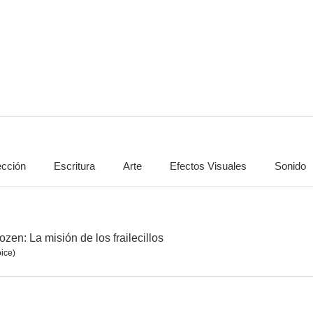
Descubriendo a los Robinsons
Frozen: Una aventura de Olaf
Bolt
--
--
ección
Escritura
Arte
Efectos Visuales
Sonido
Young Love
The Playbook
The Life of Je
--
en: La misión de los frailecillos
ice)