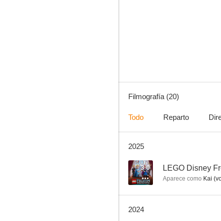
Monstruos a la obra
3.0
Filmografía (20)
Todo
Reparto
Dir
2025
LEGO Disney Frozen: La misión de los frailecillos
--
3.0
LEGO Disney Froz
Aparece como
Kai (vo
2024