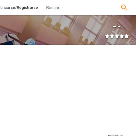
tificarse/Registrarse
--