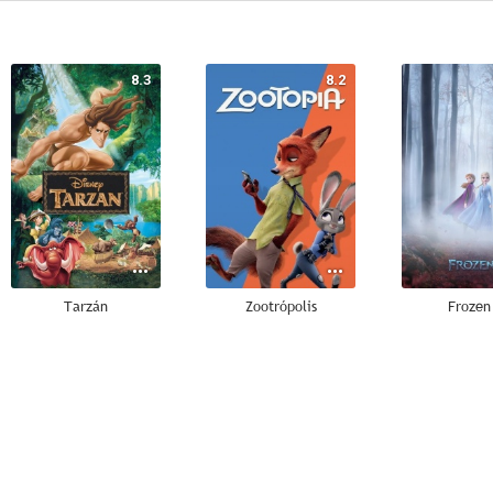
8.3
8.2
Tarzán
Zootrópolis
Frozen 
7.0
6.9