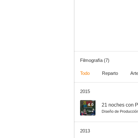
Mercredi, folle journée!
--
Filmografía (7)
Todo
Reparto
Art
2015
Une visite
4.0
21 noches con P
Diseño de Producció
2013