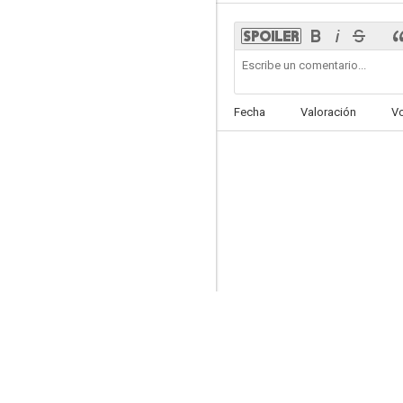
Kepler(s)
Fecha
Valoración
V
--
Eso no es amor
--