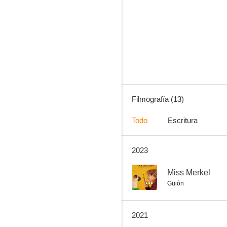
Miss Merkel
--
Filmografía (13)
Todo
Escritura
2023
Sievers y la chica del tren
--
--
Miss Merkel
Guión
2021