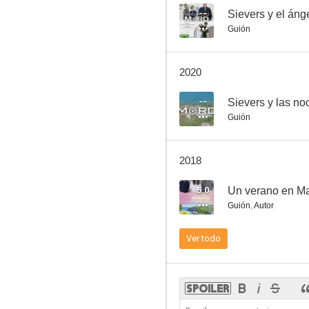
--
Sievers y el áng
Guión
El secreto de Clüver
2020
--
--
Sievers y las n
Guión
2018
5.0
Un verano en Ma
Guión
,
Autor
Tatort - En el lugar del crimen
Ver todo