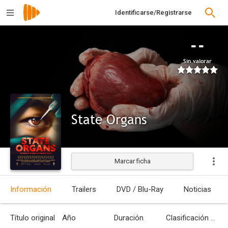
Identificarse/Registrarse
--
Sin valorar
State Organs
Marcar ficha
Estrenada
Información
Trailers
DVD / Blu-Ray
Noticias
Título original
Año
Duración
Clasificación por edades