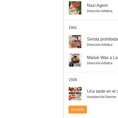
--
Nazi Agent
Dirección Artística
El juez Harvey y sus hijos
1941
--
4.0
Senda prohibida
Dirección Artística
--
Maisie Was a L
Dirección Artística
1939
Flor de arrabal
7.3
Una tarde en el 
--
Assistant Art Director
Ver todo