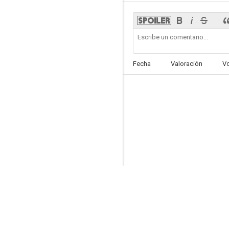
Pursuit
Fecha
Valoración
V
--
Vuelta atrás al reloj
--