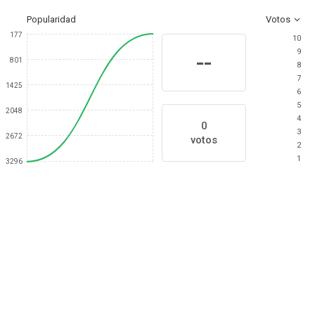
Popularidad
Votos
177
10
9
--
801
8
7
1425
6
5
2048
4
0
3
2672
votos
2
1
3296