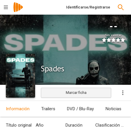
Identificarse/Registrarse
--
Sin valorar
Spades
Marcar ficha
Estrenada
Información
Trailers
DVD / Blu-Ray
Noticias
Título original
Año
Duración
Clasificación por edades