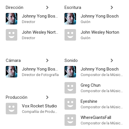
Dirección
Escritura
Johnny Yong Bosch
Johnny Yong Bosch
Director
Guión
John Wesley Norton
John Wesley Norton
Director
Guión
Cámara
Sonido
Johnny Yong Bosch
Johnny Yong Bosch
Director de Fotografía
Compositor de la Música Original
Greg Chun
Compositor de la Música Original
Producción
Eyeshine
Vox Rocket Studio
Compositor de la Música Original
Compañía de Produccion
WhereGiantsFall
Compositor de la Música Original