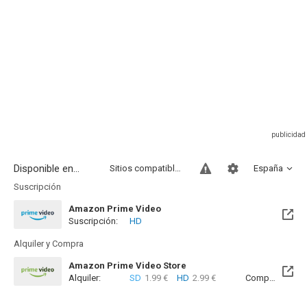
Disponible en...
Sitios compatibles
España
Suscripción
Amazon Prime Video
Suscripción:
HD
Alquiler y Compra
Amazon Prime Video Store
Alquiler:
SD
1.99 €
HD
2.99 €
Compra:
SD
7