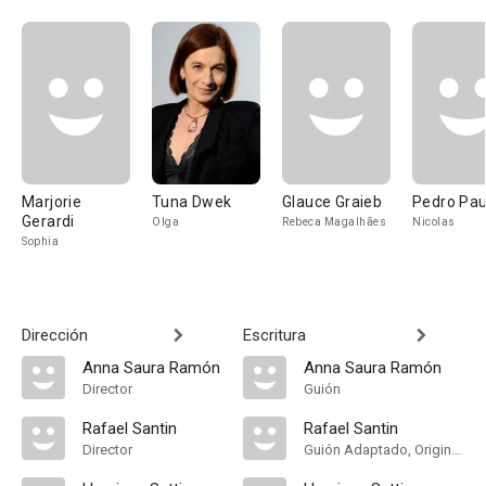
Marjorie
Tuna Dwek
Glauce Graieb
Pedro Pau
Gerardi
Olga
Rebeca Magalhães
Nicolas
Sophia
Dirección
Escritura
Anna Saura Ramón
Anna Saura Ramón
Director
Guión
Rafael Santin
Rafael Santin
Director
Guión Adaptado, Original Concept