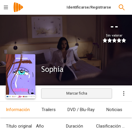
Identificarse/Registrarse
--
Sin valorar
Sophia
Marcar ficha
Información
Trailers
DVD / Blu-Ray
Noticias
Título original
Año
Duración
Clasificación por edades