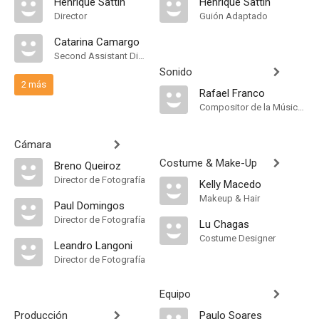
Henrique Sattin
Henrique Sattin
Director
Guión Adaptado
Catarina Camargo
Second Assistant Director
Sonido
2 más
Rafael Franco
Compositor de la Música Original
Cámara
Costume & Make-Up
Breno Queiroz
Director de Fotografía
Kelly Macedo
Makeup & Hair
Paul Domingos
Director de Fotografía
Lu Chagas
Costume Designer
Leandro Langoni
Director de Fotografía
Equipo
Producción
Paulo Soares