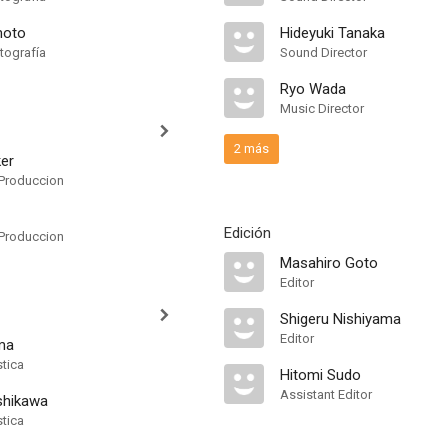
moto
Hideyuki Tanaka
tografía
Sound Director
Ryo Wada
Music Director
2 más
ker
Produccion
Edición
Produccion
Masahiro Goto
Editor
Shigeru Nishiyama
Editor
ima
stica
Hitomi Sudo
Assistant Editor
ishikawa
stica