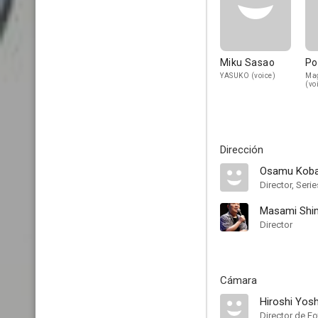
Miku Sasao
Po
YASUKO (voice)
Mag
(vo
Dirección
Osamu Koba
Director, Serie
Masami Shi
Director
Cámara
Hiroshi Yos
Director de Fo