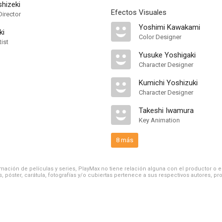
hizeki
Efectos Visuales
Director
Yoshimi Kawakami
ki
Color Designer
ist
Yusuke Yoshigaki
Character Designer
Kumichi Yoshizuki
Character Designer
Takeshi Iwamura
Key Animation
8 más
ación de películas y series, PlayMax no tiene relación alguna con el productor o el d
, póster, carátula, fotografías y/o cubiertas pertenece a sus respectivos autores, pr