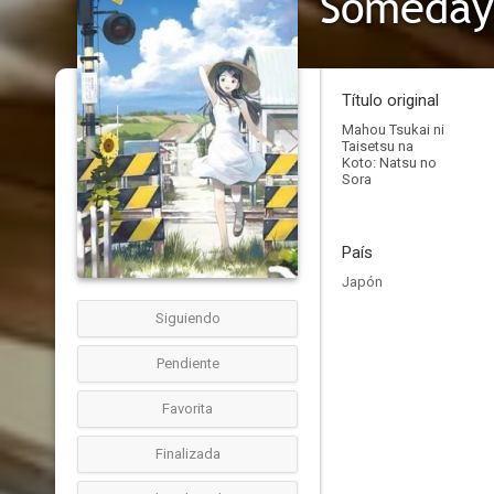
Someday
Título original
Mahou Tsukai ni
Taisetsu na
Koto: Natsu no
Sora
País
Japón
Siguiendo
Pendiente
Favorita
Finalizada