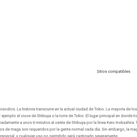
Sitios compatibles
pisodios. La historia transcurre en la actual ciudad de Tokio. La mayoría de lo
ejemplo el cruce de Shibuya o la torre de Tokio. El lugar principal en donde tra
damente a unos 6 minutos al oeste de Shibuya por la línea Keio Inokashira. To
jos de maga son requeridos por la gente normal cada día. Sin embargo, la ma
special, y cualquier uso no permitido será castigado severamente.