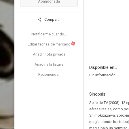
Abandonada
Compartir
Notificarme cuando...
N
Editar fechas de marcado
Añadir nota privada
Añadir a la lista/s
Disponible en...
Recomendar
Sin información
Sinopsis
Serie de TV (2008). 12 e
aéreas reales, como por 
Shimokitazawa, aproxima
magia, donde los traba
magia bajo un permiso e