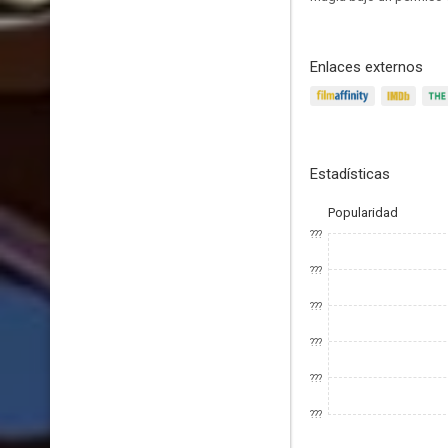
Enlaces externos
Estadísticas
Popularidad
???
???
???
???
???
???