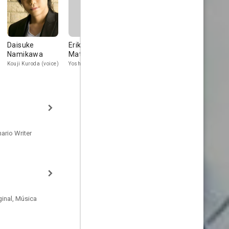
Daisuke
Eriko
Fuyuka Ono
Hiromu
Namikawa
Matsushima
Miyazaki
Michiru Satou
(voice)
Kouji Kuroda (voice)
Yoshiko Satou (voice)
Satoru Narus
(voice)
ario Writer
inal, Música