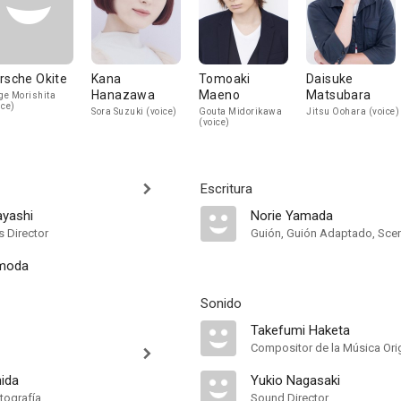
rsche Okite
Kana
Tomoaki
Daisuke
Hanazawa
Maeno
Matsubara
e Morishita
ice)
Sora Suzuki (voice)
Gouta Midorikawa
Jitsu Oohara (voice)
(voice)
Escritura
yashi
Norie Yamada
s Director
Guión, Guión Adaptado, Scen
moda
Sonido
Takefumi Haketa
Compositor de la Música Orig
hida
Yukio Nagasaki
tografía
Sound Director