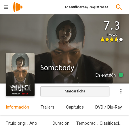
Identificarse/Registrarse
7.3
4 votos
Somebody
En emisión
Marcar ficha
Información
Trailers
Capítulos
DVD / Blu-Ray
Título original
Año
Duración
Temporadas
Clasificación por edades