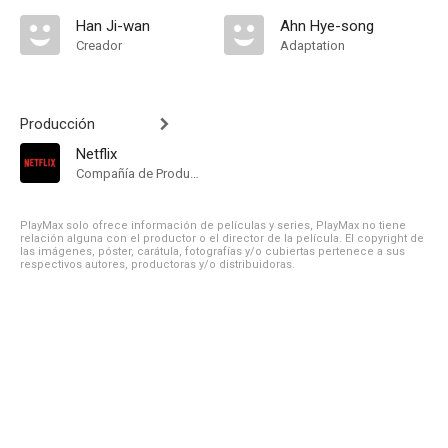
Han Ji-wan
Ahn Hye-song
Creador
Adaptation
Producción
Netflix
Compañía de Produccion
PlayMax solo ofrece información de películas y series, PlayMax no tiene
relación alguna con el productor o el director de la película. El copyright de
las imágenes, póster, carátula, fotografías y/o cubiertas pertenece a sus
respectivos autores, productoras y/o distribuidoras.