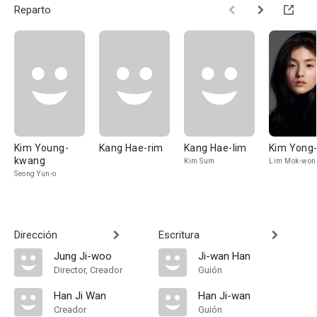
Reparto
Kim Young-
Kang Hae-rim
Kang Hae-lim
Kim Yong-
kwang
Kim Sum
Lim Mok-won
Seong Yun-o
Dirección
Escritura
Jung Ji-woo
Ji-wan Han
Director, Creador
Guión
Han Ji Wan
Han Ji-wan
Creador
Guión