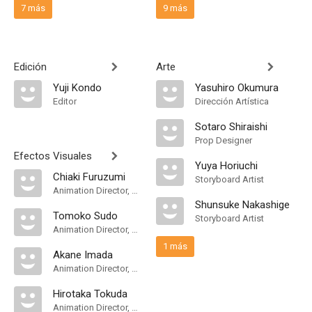
7 más
9 más
Edición
Arte
Yuji Kondo
Yasuhiro Okumura
Editor
Dirección Artística
Sotaro Shiraishi
Prop Designer
Efectos Visuales
Yuya Horiuchi
Chiaki Furuzumi
Storyboard Artist
Animation Director, Character Designer, Key Animation, Supervising Animation Director
Shunsuke Nakashige
Tomoko Sudo
Storyboard Artist
Animation Director, Character Designer
1 más
Akane Imada
Animation Director, Key Animation
Hirotaka Tokuda
Animation Director, Character Designer, Key Animation