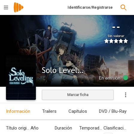
Identificarse/Registrarse
--
Sin valorar
Solo Leveling
En emisión
Marcar ficha
Información
Trailers
Capítulos
DVD / Blu-Ray
Título original
Año
Duración
Temporadas
Clasificación por edades