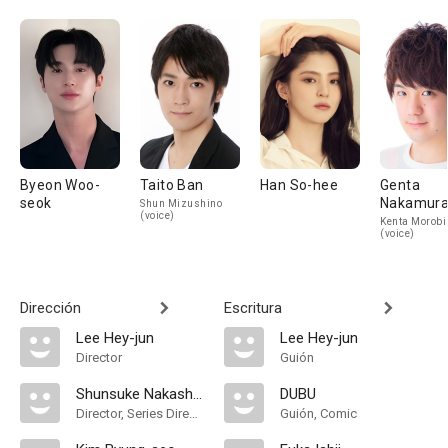
Byeon Woo-
Taito Ban
Han So-hee
Genta
seok
Nakamur
Shun Mizushino
(voice)
Kenta Morobi
(voice)
Dirección
Escritura
Lee Hey-jun
Lee Hey-jun
Director
Guión
Shunsuke Nakashige
DUBU
Director, Series Director
Guión, Comic