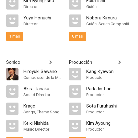
Kim Byung-seo
Fuka Ishii
Director
Guión
Yuya Horiuchi
Noboru Kimura
Director
Guión, Series Composition
1 más
8 más
Sonido
Producción
Hiroyuki Sawano
Kang Kyewon
Compositor de la Música Original, Theme Song Performance, Main Title Theme Composer
Productor
Akira Tanaka
Park Jin-hae
Sound Director
Productor
Krage
Sota Furuhashi
Songs, Theme Song Performance
Productor
Keiki Nishida
Kim Ayoung
Music Director
Productor