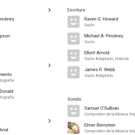
Escritura
inckney
Raven G. Howard
Guión
mpson
Michael A. Pinckney
Guión
Elliott Arnold
Guión Adaptado, Historia
James R. Webb
miento
Guión Adaptado
tografía
Donald
tografía
Sonido
Samuel O'Sullivan
Compositor de la Música Orig
Elmer Bernstein
hmil
Compositor de la Música Orig