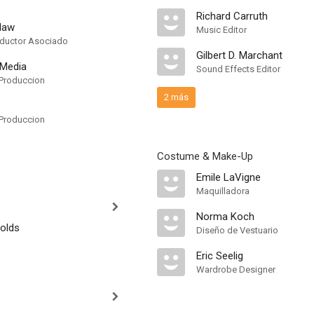
Richard Carruth
law
Music Editor
oductor Asociado
Gilbert D. Marchant
 Media
Sound Effects Editor
Produccion
2 más
Produccion
Costume & Make-Up
Emile LaVigne
Maquilladora
Norma Koch
nolds
Diseño de Vestuario
Eric Seelig
Wardrobe Designer