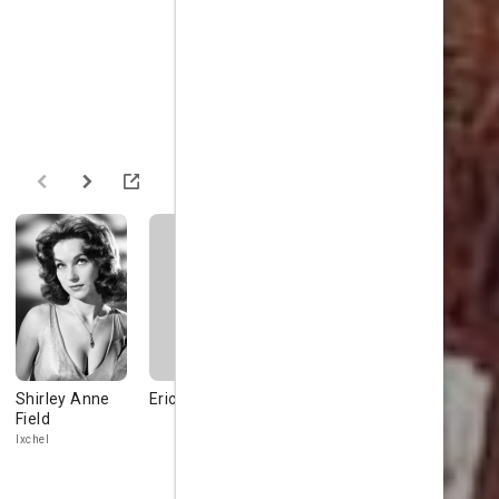
Shirley Anne
Eric R. Williams
Richard
Trace
Field
Basehart
Ixchel
Ah Min