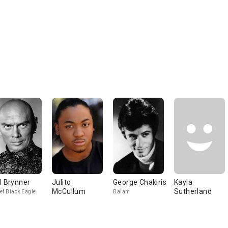
l Brynner
Julito
George Chakiris
Kayla
McCullum
Sutherland
ef Black Eagle
Balam