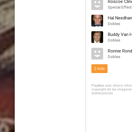
Roscoe Clin
Special Effec
Hal Needha
Dobles
Buddy Van 
Dobles
Ronnie Ronde
Dobles
2 más
PlayMax solo ofrece inform
copyright de las imágenes
distribuidoras.