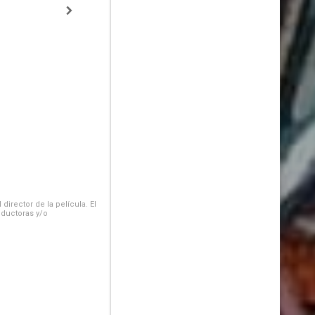
irector de la película. El
oductoras y/o