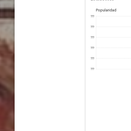
Popularidad
???
???
???
???
???
???