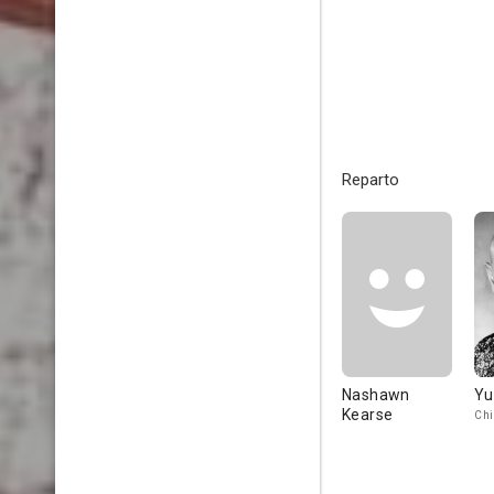
Reparto
Nashawn
Yu
Kearse
Chi