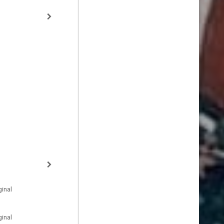
inal
inal