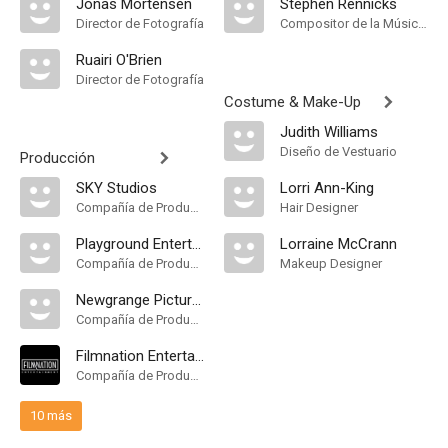
Jonas Mortensen
Stephen Rennicks
Director de Fotografía
Compositor de la Música Original
Ruairi O'Brien
Director de Fotografía
Costume & Make-Up
Judith Williams
Diseño de Vestuario
Producción
SKY Studios
Lorri Ann-King
Compañía de Produccion
Hair Designer
Playground Entertainment
Lorraine McCrann
Compañía de Produccion
Makeup Designer
Newgrange Pictures
Compañía de Produccion
Filmnation Entertainment
Compañía de Produccion
10 más