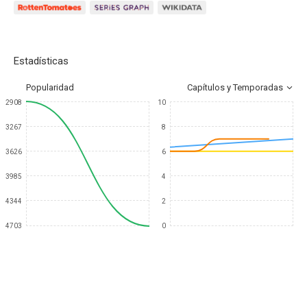
Estadísticas
Popularidad
Capítulos y Temporadas
2908
10
3267
8
3626
6
3985
4
4344
2
4703
0