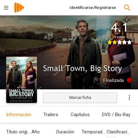
Identificarse/Registrarse
4.1
5 votos
Small Town, Big Story
Finalizada
Marcar ficha
Información
Trailers
Capítulos
DVD / Blu-Ray
Título original
Año
Duración
Temporadas
Clasificación por edades