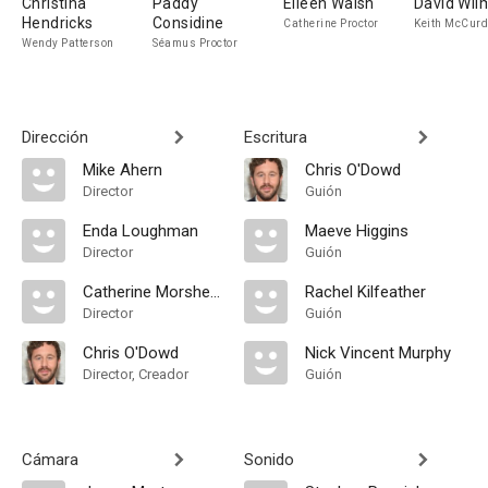
Christina
Paddy
Eileen Walsh
David Wil
Hendricks
Considine
Catherine Proctor
Keith McCurd
Wendy Patterson
Séamus Proctor
Dirección
Escritura
Mike Ahern
Chris O'Dowd
Director
Guión
Enda Loughman
Maeve Higgins
Director
Guión
Catherine Morshead
Rachel Kilfeather
Director
Guión
Chris O'Dowd
Nick Vincent Murphy
Director, Creador
Guión
Cámara
Sonido