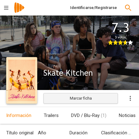
Identificarse/Registrarse
7.3
3 votos
Skate Kitchen
Marcar ficha
Estrenada
Información
Trailers
DVD / Blu-Ray
(1)
Noticias
Título original
Año
Duración
Clasificación por edades