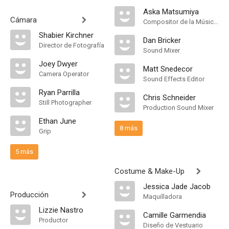
Aska Matsumiya
Cámara
Compositor de la Música Original, Música
Shabier Kirchner
Dan Bricker
Director de Fotografía
Sound Mixer
Joey Dwyer
Matt Snedecor
Camera Operator
Sound Effects Editor
Ryan Parrilla
Chris Schneider
Still Photographer
Production Sound Mixer
Ethan June
8 más
Grip
5 más
Costume & Make-Up
Jessica Jade Jacob
Producción
Maquilladora
Lizzie Nastro
Camille Garmendia
Productor
Diseño de Vestuario