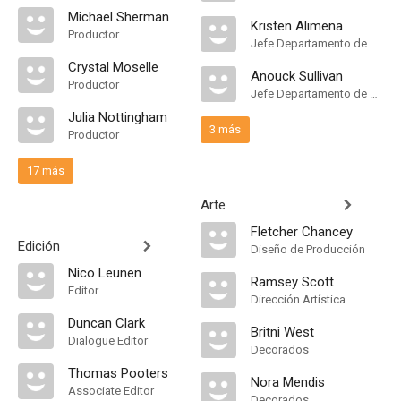
Michael Sherman
Kristen Alimena
Productor
Jefe Departamento de Maquillaje
Crystal Moselle
Anouck Sullivan
Productor
Jefe Departamento de Maquillaje
Julia Nottingham
3 más
Productor
17 más
Arte
Fletcher Chancey
Edición
Diseño de Producción
Nico Leunen
Ramsey Scott
Editor
Dirección Artística
Duncan Clark
Britni West
Dialogue Editor
Decorados
Thomas Pooters
Nora Mendis
Associate Editor
Decorados