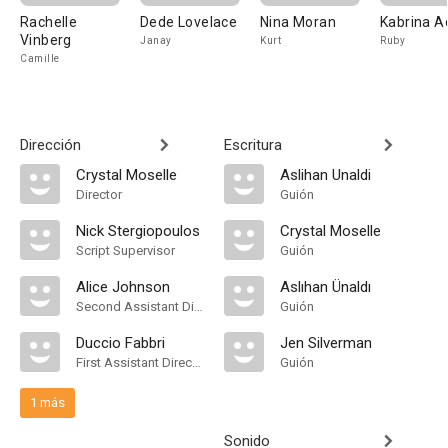
Rachelle
Dede Lovelace
Nina Moran
Kabrina 
Vinberg
Janay
Kurt
Ruby
Camille
Dirección
Escritura
Crystal Moselle
Aslihan Unaldi
Director
Guión
Nick Stergiopoulos
Crystal Moselle
Script Supervisor
Guión
Alice Johnson
Aslıhan Ünaldı
Second Assistant Director
Guión
Duccio Fabbri
Jen Silverman
First Assistant Director
Guión
1 más
Sonido