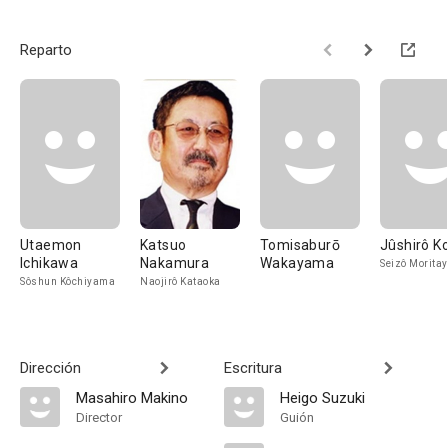
Reparto
Utaemon
Katsuo
Tomisaburō
Jûshirô K
Ichikawa
Nakamura
Wakayama
Seizô Morita
Sôshun Kôchiyama
Naojirô Kataoka
Dirección
Escritura
Masahiro Makino
Heigo Suzuki
Director
Guión