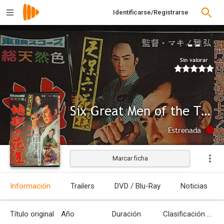
Identificarse/Registrarse
--
Sin valorar
Six Great Men of the Tenpo Period: Pathway to Hell
Estrenada
Marcar ficha
Información
Trailers
DVD / Blu-Ray
Noticias
Título original
Año
Duración
Clasificación por edades