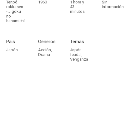
Tenpô
1960
1 hora y
Sin
rokkasen
43
información
- Jigoku
minutos
no
hanamichi
País
Géneros
Temas
Japón
Acción
,
Japón
Drama
feudal
,
Venganza