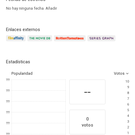
No hay ninguna fecha.
Añadir
Enlaces externos
Estadísticas
Popularidad
Votos
???
10
9
--
???
8
7
???
6
5
???
4
0
3
???
votos
2
1
???