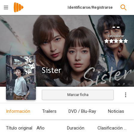
Identificarse/Registrarse
--
Sin valorar
Sister
Marcar ficha
Estrenada
Información
Trailers
DVD / Blu-Ray
Noticias
Título original
Año
Duración
Clasificación por edades