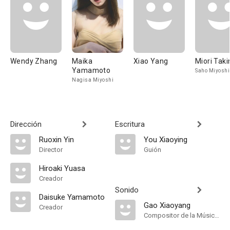
Wendy Zhang
Maika
Xiao Yang
Miori Tak
Yamamoto
Saho Miyoshi
Nagisa Miyoshi
Dirección
Escritura
Ruoxin Yin
You Xiaoying
Director
Guión
Hiroaki Yuasa
Creador
Sonido
Daisuke Yamamoto
Gao Xiaoyang
Creador
Compositor de la Música Original