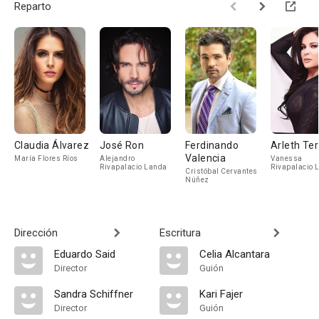
Reparto
Claudia Álvarez
José Ron
Ferdinando
Arleth Te
Valencia
María Flores Ríos
Alejandro
Vanessa
Rivapalacio Landa
Rivapalacio 
Cristóbal Cervantes
de Arenti
Núñez
Dirección
Escritura
Eduardo Said
Celia Alcantara
Director
Guión
Sandra Schiffner
Kari Fajer
Director
Guión