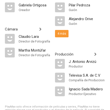
Gabriela Ortigosa
Pilar Pedroza
Creador
Guión
Alejandro Orive
Guión
Cámara
4 más
Claudio Lara
Director de Fotografía
Martha Montúfar
Producción
Director de Fotografía
J. Antonio Arvizú
Productor
Televisa S.A. de C.V
Compañía de Produccion
Ignacio Sada Madero
Productor Ejecutivo
PlayMax solo ofrece información de películas y series, PlayMax no tiene
relación alguna con el productor o el director de la película. El copyright de