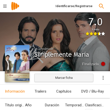
Identificarse/Registrarse
7.0
1 voto
Simplemente María
Finalizada
Marcar ficha
Información
Trailers
Capítulos
DVD / Blu-Ray
Título original
Año
Duración
Temporadas
Clasificación por edades