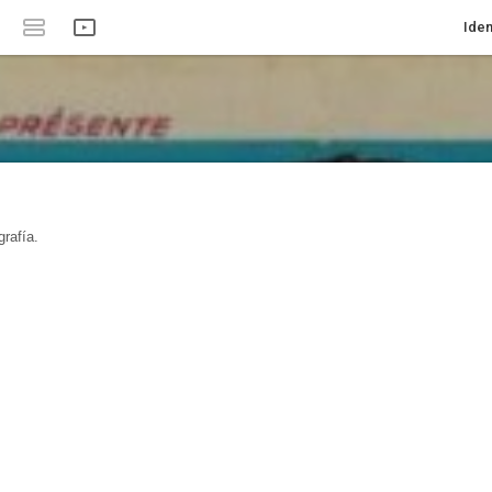
Iden
rafía.