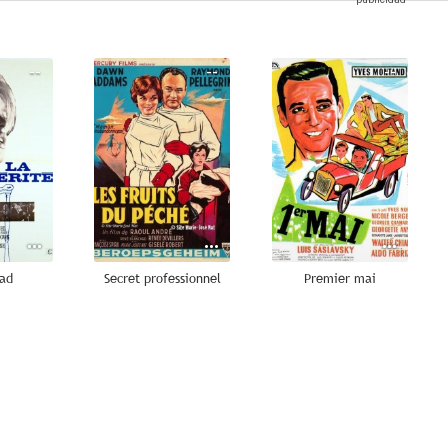
--
--
--
dad
Secret professionnel
Premier mai
--
--
--