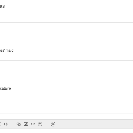
tas
es' maid
cataire