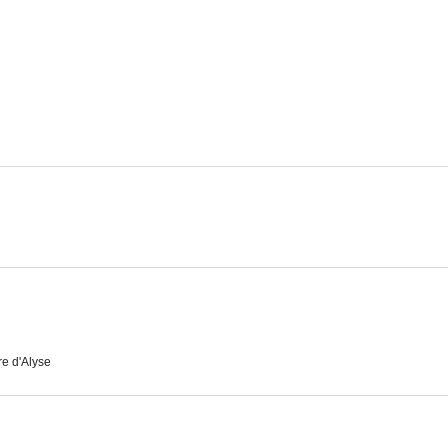
Le long des trottoirs
Les indiscrètes
Maniquíes d
--
--
The Babes Make the Law
Les clandestines
Marchandes d'
e d'Alyse