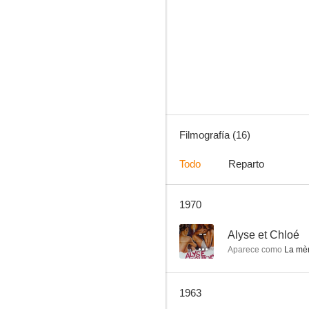
La polka des menottes
--
Filmografía (16)
Todo
Reparto
1970
Una chica estupenda
--
Alyse et Chloé
Aparece como
La mèr
1963