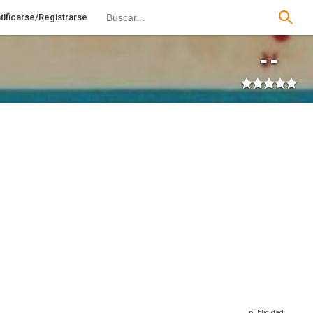
tificarse/Registrarse
--