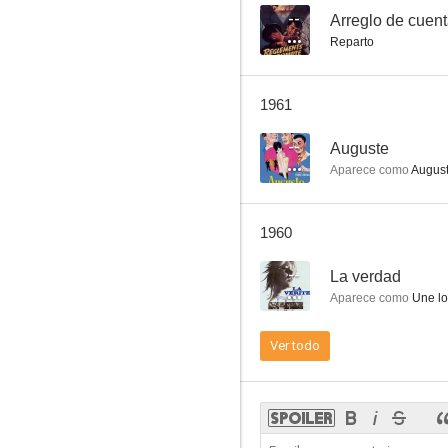
--
Arreglo de cuen
Reparto
1961
--
Auguste
Aparece como
August
1960
--
La verdad
Aparece como
Une lo
Ver todo