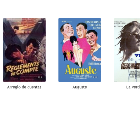
--
--
Arreglo de cuentas
Auguste
La ver
--
--